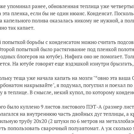
уже упоминал ранее, обновленная теплица уже четверты
 эта пленка, если бы не один нюанс. Конденсат. Поскол
а капельного полива оказалась никому не нужной, а поли
но так капает.
 попыткой борьбы с конденсатом можно считать подс
 Второй попыткой было растягивание под пленкой полотн
родных блогеров на ютубе). Нифига оно не помогает. То
ется. На ютубе говорят еще вэдэшкой изнутри брызгать, 
ольку теща уже начала капать на мозги "*овно эта ваша 
рбонатом накрывайте", я подумал, погуглил и поехал по 
у в теплице. В смысле, некий купол, по которому конден
ого было куплено 9 листов листового ПЭТ-А (размер лис
лагался на внутреннюю часть двойных дуг теплицы, а 
ильную трубу 20х20 (2 штуки по 6 метров на металлобаз
уть попользовать сварочный полуавтомат. А уж сколько