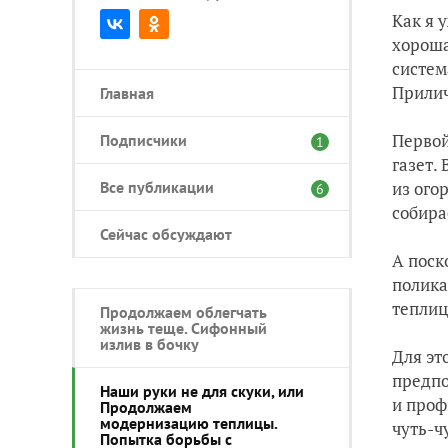
Как я 
хороша
систем
Прилич
Главная
Первой
Подписчики
1
газет.
Все публикации
из ого
6
собира
Сейчас обсуждают
А поск
полика
теплиц
Продолжаем облегчать
жизнь теще. Сифонный
излив в бочку
Для эт
предпо
Наши руки не для скуки, или
и проф
Продолжаем
модернизацию теплицы.
чуть-ч
Попытка борьбы с