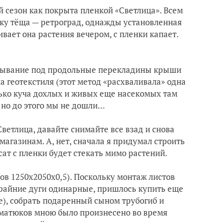
й сезон как покрыта пленкой «Светлица». Всем
ьку тёща — ретроград, однажды установленная
вает она растения вечером, с пленки капает.
овывание под продольные перекладины крыши
а геотекстиля (этот метод «расхваливала» одна
лько куча дохлых и живых еще насекомых там
но до этого мы не дошли...
Светлица, давайте снимайте все взад и снова
магазинам. А, нет, сначала я придумал строить
сат с пленки будет стекать мимо растений.
тов 1250х2050х0,5). Поскольку монтаж листов
крайние дуги одинарные, пришлось купить еще
е), собрать подаренный сыном трубогиб и
 матюков мною было произнесено во время