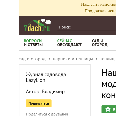
Наш сайт использ
Продолжая испо
ВОПРОСЫ
СЕЙЧАС
САД И
И ОТВЕТЫ
ОБСУЖДАЮТ
ОГОРОД
сад и огород
парники и теплицы
теплиц
Наш
Журнал садовода
LazyLion
мод
Автор:
Владимир
ко
Подписаться
В
Поделиться с друзьями