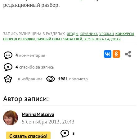
редакционный разбор.
ЗАПИСЬ РАЗМЕЩЕНА В РАЗДЕЛАХ:
,
,
,
,
ЯГОДЫ
КЛУБНИКА
УРОЖАЙ
КОНКУРСЫ
,
,
ОГОРОД И ГРЯДКИ
ЛИЧНЫЙ ОПЫТ ЧИТАТЕЛЕЙ
ЗЕМЛЯНИКА САДОВАЯ
4
комментария
4
спасибо за запись
в избранное
1981
просмотр
Автор записи:
MarinaMalceva
5 сентября 2013, 20:43
5
Сказать спасибо!