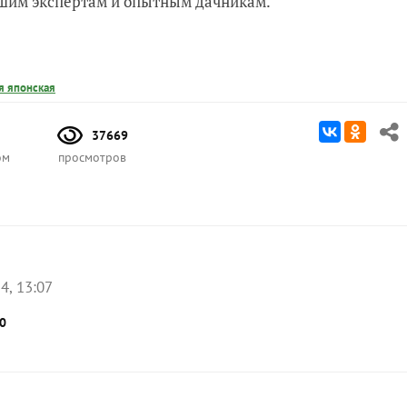
нашим экспертам и опытным дачникам.
я японская
37669
ом
просмотров
4, 13:07
0