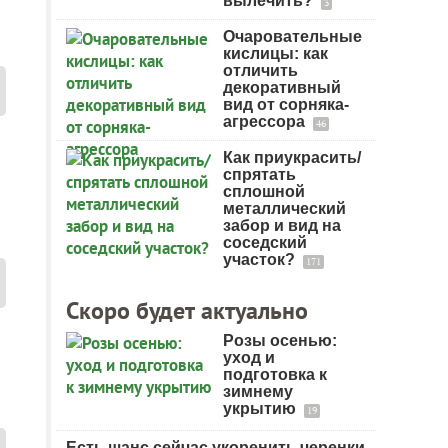
вылечить?
3
Очаровательные
кислицы: как
отличить
декоративный
вид от сорняка-
агрессора
46
Как приукрасить/
спрятать
сплошной
металлический
забор и вид на
соседский
участок?
171
Скоро будет актуально
Розы осенью:
уход и
подготовка к
зимнему
укрытию
19
Есть шанс сейчас укоренить черенки