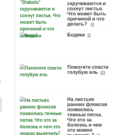
скручиваются и
сохнут листья.
Что может быть
причиной и что
делать?
2
Бодяки
4
Помогите спасти
голубую ель
26
м
На листьях
ранних флоксов
появились
темные пятна.
Что это за
болезнь и чем
это можно