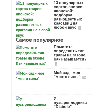
13 популярных
сортов спиреи
японской:
подборка
разноцветных
красавиц на
любой вкус
9
Самое популярное
Помогите
определить тип
травы на газоне.
Как называется?
6
Мой сад - мое
"место силы"
20
У
пузыреплодника
"Diabolo"