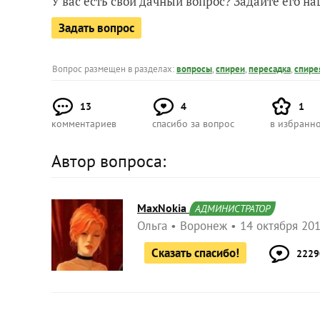
У вас есть свой дачный вопрос? Задайте его 
Задать вопрос
Вопрос размещен в разделах:
вопросы
,
спиреи
,
пересадка
,
спире
13
4
1
комментариев
спасибо за вопрос
в избранн
Автор вопроса:
MaxNokia
АДМИНИСТРАТОР
Ольга
Воронеж
14 октября 201
Сказать спасибо!
2229