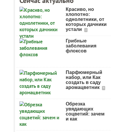
Сейчас актуально
Красиво, но
хлопотно:
однолетники, от
которых дачники
устали
2
Грибные
заболевания
флоксов
Парфюмерный
набор, или Как
создать в саду
аромацветник
9
Обрезка
увядающих
соцветий: зачем
и как