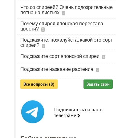
Что со спиреей? Очень подозрительные
пятна на листьях
2
Почему спирея японская перестала
цвести?
2
Подскажите, пожалуйста, какой это сорт
спиреи?
3
Подскажите сорт японской спиреи
6
Подскажите название растения
2
Все вопросы (8)
Задать свой
Подпишитесь на нас в
телеграме