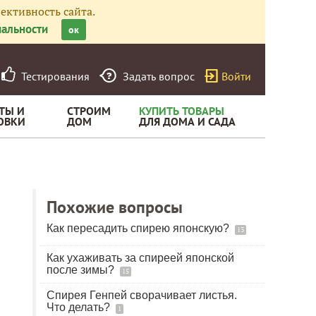
ективность сайта.
альности
ок
Тестирования
Задать вопрос
Войти
ТЫ И
СТРОИМ
КУПИТЬ ТОВАРЫ
ОВКИ
ДОМ
ДЛЯ ДОМА И САДА
Похожие вопросы
Как пересадить спирею японскую?
13
Как ухаживать за спиреей японской
после зимы?
15
Спирея Генпей сворачивает листья.
Что делать?
1