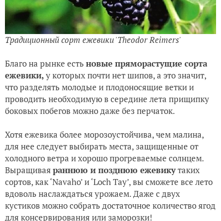
Традиционный сорт ежевики 'Theodor Reimers'
Благо на рынке есть
новые пряморастущие сорта
ежевики,
у которых почти нет шипов, а это значит,
что разделять молодые и плодоносящие ветки и
проводить необходимую в середине лета прищипку
боковых побегов можно даже без перчаток.
Хотя ежевика более морозоустойчива, чем малина,
для нее следует выбирать места, защищенные от
холодного ветра и хорошо прогреваемые солнцем.
Выращивая
раннюю и позднюю ежевику
таких
сортов, как ‘Navaho’ и ‘Loch Тау’, вы сможете все лето
вдоволь наслаждаться урожаем. Даже с двух
кустиков можно собрать достаточное количество ягод
для
консервирования
или
заморозки
!