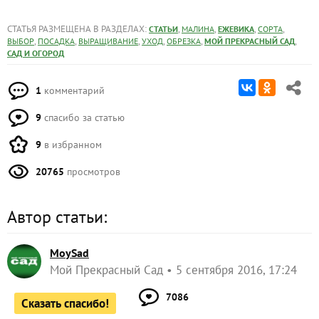
СТАТЬЯ РАЗМЕЩЕНА В РАЗДЕЛАХ:
,
,
,
,
СТАТЬИ
МАЛИНА
ЕЖЕВИКА
СОРТА
,
,
,
,
,
,
ВЫБОР
ПОСАДКА
ВЫРАЩИВАНИЕ
УХОД
ОБРЕЗКА
МОЙ ПРЕКРАСНЫЙ САД
САД И ОГОРОД
1
комментарий
9
спасибо за статью
9
в избранном
20765
просмотров
Автор статьи:
MoySad
Мой Прекрасный Сад
5 сентября 2016, 17:24
7086
Сказать спасибо!