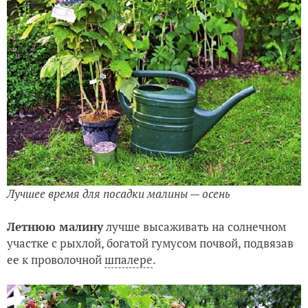
Лучшее время для посадки малины — осень
Летнюю малину
лучше высаживать на солнечном
участке с рыхлой, богатой гумусом почвой, подвязав
ее к проволочной
шпалере
.