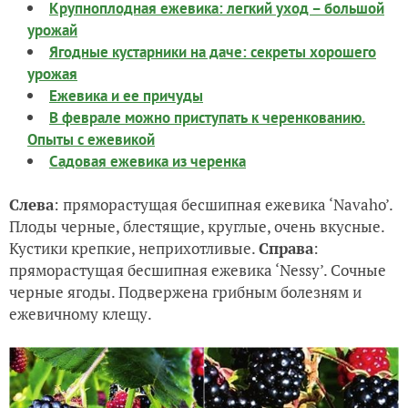
Крупноплодная ежевика: легкий уход – большой
урожай
Ягодные кустарники на даче: секреты хорошего
урожая
Ежевика и ее причуды
В феврале можно приступать к черенкованию.
Опыты с ежевикой
Садовая ежевика из черенка
Слева
: пряморастущая бесшипная ежевика ‘Navaho’.
Плоды черные, блестящие, круглые, очень вкусные.
Кустики крепкие, неприхотливые.
Справа
:
пряморастущая бесшипная ежевика ‘Nessy’. Сочные
черные ягоды. Подвержена грибным болезням и
ежевичному клещу.