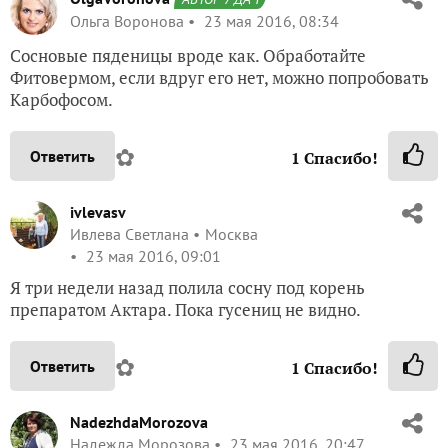
Ольга Воронова
23 мая 2016, 08:34
Сосновые пяденицы вроде как. Обработайте
Фитовермом, если вдруг его нет, можно попробовать
Карбофосом.
✿
Ответить
1
Спасибо!
ivlevasv
Ивлева Светлана
Москва
23 мая 2016, 09:01
Я три недели назад полила сосну под корень
препаратом Актара. Пока гусениц не видно.
✿
Ответить
1
Спасибо!
NadezhdaMorozova
Надежда Морозова
23 мая 2016, 20:47