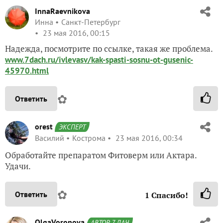
InnaRaevnikova
Инна
Санкт-Петербург
23 мая 2016, 00:15
Надежда, посмотрите по ссылке, такая же проблема.
www.7dach.ru/ivlevasv/kak-spasti-sosnu-ot-gusenic-
45970.html
✿
Ответить
orest
ЭКСПЕРТ
Василий
Кострома
23 мая 2016, 00:34
Обработайте препаратом Фитоверм или Актара.
Удачи.
✿
Ответить
1
Спасибо!
OlgaVoronova
АВТОР 7 ДАЧ