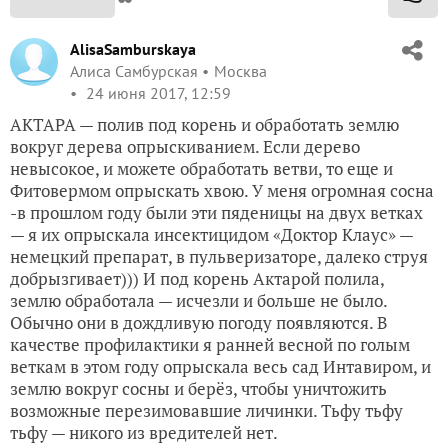
AlisaSamburskaya
Алиса Самбурская
Москва
24 июня 2017, 12:59
АКТАРА — полив под корень и обработать землю
вокруг дерева опрыскиванием. Если дерево
невысокое, и можете обработать ветви, то еще и
Фитовермом опрыскать хвою. У меня огромная сосна
-в прошлом году были эти пяденицы на двух ветках
— я их опрыскала инсектицидом «Доктор Клаус» —
немецкий препарат, в пульверизаторе, далеко струя
добрызгивает))) И под корень Актарой полила,
землю обработала — исчезли и больше не было.
Обычно они в дождливую погоду появляются. В
качестве профилактики я ранней весной по голым
веткам в этом году опрыскала весь сад Интавиром, и
землю вокруг сосны и берёз, чтобы уничтожить
возможные перезимовавшие личинки. Тьфу тьфу
тьфу — никого из вредителей нет.