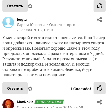
✿
Ответить
boglu
Лариса Юрьевна
Солнечногорск
27 мая 2016, 10:10
У меня второй год эта гадость появляется. Я на 1 литр
воды добавляю 1 чайную ложку нашатырного спирта
и опрыскиваю. Помогает хорошо. Даже в этом году
при дождях опрыскала 2 раза с интервалом в 7 дней.
Результат отличный. Заодно и розы опрыскала ( и
защита и подкормка). И землянику. И вообще
стараюсь не прибегать к химии. Зелёнка, йод и
нашатырь — вот мои помощники!
✿
Ответить
1
Спасибо!
MaxNokia
АДМИНИСТРАТОР
Ольга
Воронеж
31 мая 2016, 23:59