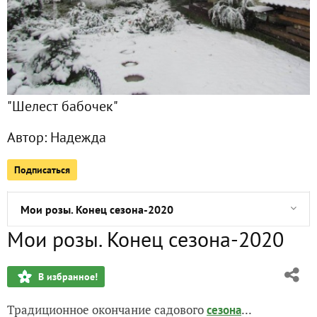
Пятница 13, или Вдогонку Хэллоуину...
Дачный обед в ноябре
"Шелест бабочек"
Эпилог (2020)...
Автор:
Надежда
Наши заборы
Подписаться
Наши актинидии. Опыт выращивания "киви" в Сибири...
Мои розы. Конец сезона-2020
Мои розы. Конец сезона-2020
Мои розы. Продолжение-2020
В избранное!
Мои розы. Сезон-2019 окончен...
Традиционное окончание садового
...
сезона
Мои розы. Продолжение-2019