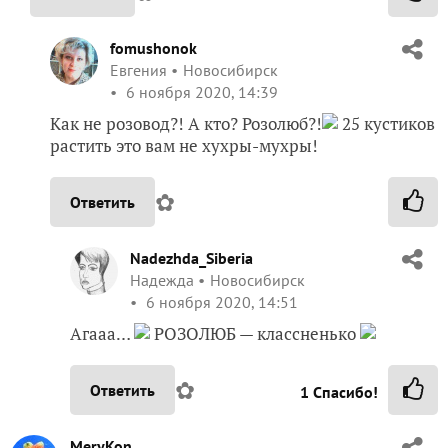
fomushonok
Евгения
Новосибирск
6 ноября 2020, 14:39
Как не розовод?! А кто? Розолюб?!
25 кустиков
растить это вам не хухры-мухры!
✿
Ответить
Nadezhda_Siberia
Надежда
Новосибирск
6 ноября 2020, 14:51
Агааа…
РОЗОЛЮБ — классненько
✿
Ответить
1
Спасибо!
MeryKon