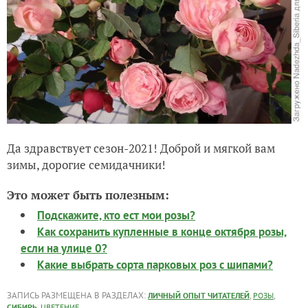
Да здравствует сезон-2021! Доброй и мягкой вам
зимы, дорогие семидачники!
Это может быть полезным:
Подскажите, кто ест мои розы?
Как сохранить купленные в конце октября розы,
если на улице 0?
Какие выбрать сорта парковых роз с шипами?
ЗАПИСЬ РАЗМЕЩЕНА В РАЗДЕЛАХ:
,
,
ЛИЧНЫЙ ОПЫТ ЧИТАТЕЛЕЙ
РОЗЫ
,
СИБИРЬ
ЦВЕТЕНИЕ