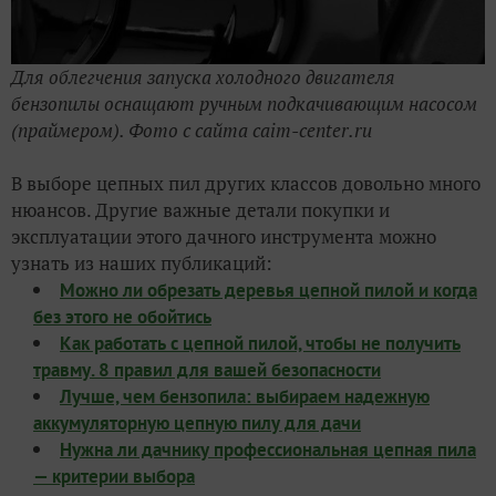
Для облегчения запуска холодного двигателя
бензопилы оснащают ручным подкачивающим насосом
(праймером). Фото с сайта caim-center.ru
В выборе цепных пил других классов довольно много
нюансов. Другие важные детали покупки и
эксплуатации этого дачного инструмента можно
узнать из наших публикаций:
Можно ли обрезать деревья цепной пилой и когда
без этого не обойтись
Как работать с цепной пилой, чтобы не получить
травму. 8 правил для вашей безопасности
Лучше, чем бензопила: выбираем надежную
аккумуляторную цепную пилу для дачи
Нужна ли дачнику профессиональная цепная пила
— критерии выбора