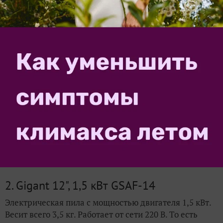
Аккумуляторная цепная пила Greenworks
GD40CS18K8. Фото с сайта gw-house.ru
2. Gigant 12", 1,5 кВт GSAF-14
Электрическая пила с мощностью двигателя 1,5 кВт.
Весит всего 3,5 кг. Работает от сети 220 В. То есть