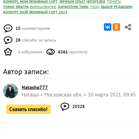
,
,
,
КОНКУРС МОЙ ЛЮБИМЫЙ СОРТ
ЛИЧНЫЙ ОПЫТ ЧИТАТЕЛЕЙ
ТОМАТЫ
,
,
,
,
,
ТОМАТ ВИАГРА
ВЫРАЩИВАНИЕ
ХАРАКТЕРИСТИКИ
УХОД
ВЫБОР РЕДАКЦИИ
КОНКУРС МОЙ ЛЮБИМЫЙ СОРТ 2021
15
комментариев
28
спасибо за запись
в избранное
6261
просмотр
Автор записи:
Natasha777
Наташа
Московская обл.
10 марта 2021, 09:45
25328
Сказать спасибо!