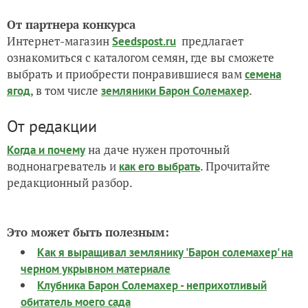
От партнера конкурса
Интернет-магазин
предлагает
Seedspost.ru
ознакомиться с каталогом семян, где вы сможете
выбрать и приобрести понравившиеся вам
семена
, в том числе
.
ягод
земляники Барон Солемахер
От редакции
на даче нужен проточный
Когда и почему
воднонагреватель и
. Прочитайте
как его выбрать
редакционный разбор.
Это может быть полезным:
Как я выращивал землянику 'Барон солемахер' на
черном укрывном материале
Клубника Барон Солемахер - неприхотливый
обитатель моего сада