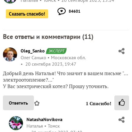
Наталья
Томск
20 сентября 2023, 15:14
84601
Сказать спасибо!
Все ответы и комментарии (
11
)
Oleg_Sanko
ЭКСПЕРТ
Олег Санько
Московская обл.
20 сентября 2023, 19:47
Добрый день Наталья! Что значит в вашем письме "…
электроотопление?..."
У Вас электрический котел? Прошу уточнить.
✿
Ответить
1
Спасибо!
NatashaNovikova
Наталья
Томск