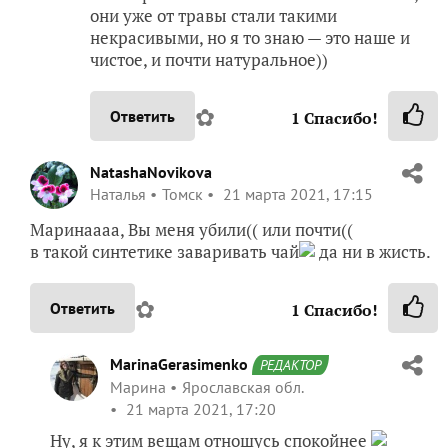
они уже от травы стали такими
некрасивыми, но я то знаю — это наше и
чистое, и почти натуральное))
✿
Ответить
1
Спасибо!
NatashaNovikova
Наталья
Томск
21 марта 2021, 17:15
Маринаааа, Вы меня убили(( или почти((
в такой синтетике заваривать чай
да ни в жисть.
✿
Ответить
1
Спасибо!
MarinaGerasimenko
РЕДАКТОР
Марина
Ярославская обл.
21 марта 2021, 17:20
Ну, я к этим вещам отношусь спокойнее