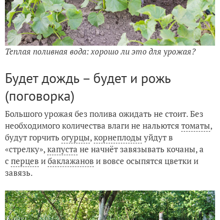
Теплая поливная вода: хорошо ли это для урожая?
Будет дождь – будет и рожь
(поговорка)
Большого урожая без полива ожидать не стоит. Без
необходимого количества влаги не нальются
томаты
,
будут горчить
огурцы
,
корнеплоды
уйдут в
«стрелку»,
капуста
не начнёт завязывать кочаны, а
с
перцев
и
баклажанов
и вовсе осыпятся цветки и
завязь.