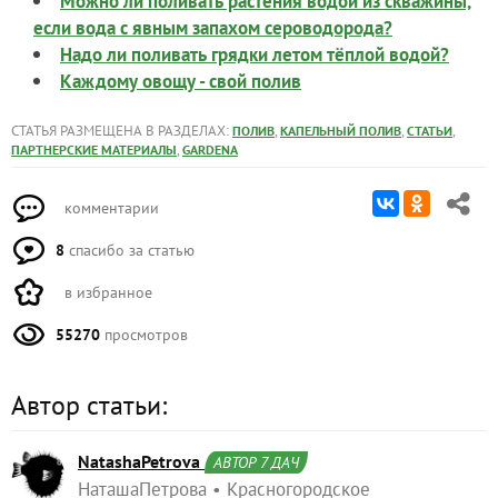
Можно ли поливать растения водой из скважины,
если вода с явным запахом сероводорода?
Надо ли поливать грядки летом тёплой водой?
Каждому овощу - свой полив
СТАТЬЯ РАЗМЕЩЕНА В РАЗДЕЛАХ:
,
,
,
ПОЛИВ
КАПЕЛЬНЫЙ ПОЛИВ
СТАТЬИ
,
ПАРТНЕРСКИЕ МАТЕРИАЛЫ
GARDENA
комментарии
8
спасибо за статью
в избранное
55270
просмотров
Автор статьи:
NatashaPetrova
АВТОР 7 ДАЧ
НаташаПетрова
Красногородское