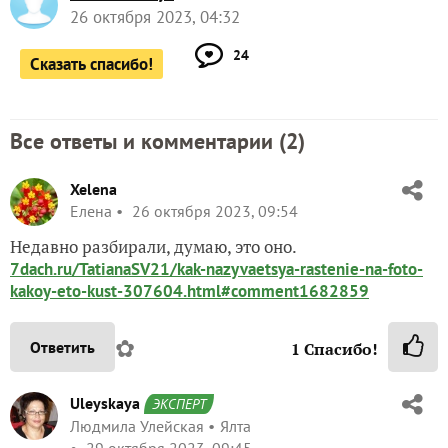
26 октября 2023, 04:32
24
Сказать спасибо!
Все ответы и комментарии (
2
)
Xelena
Елена
26 октября 2023, 09:54
Недавно разбирали, думаю, это оно.
7dach.ru/TatianaSV21/kak-nazyvaetsya-rastenie-na-foto-
kakoy-eto-kust-307604.html#comment1682859
✿
Ответить
1
Спасибо!
Uleyskaya
ЭКСПЕРТ
Людмила Улейская
Ялта
29 октября 2023, 09:45