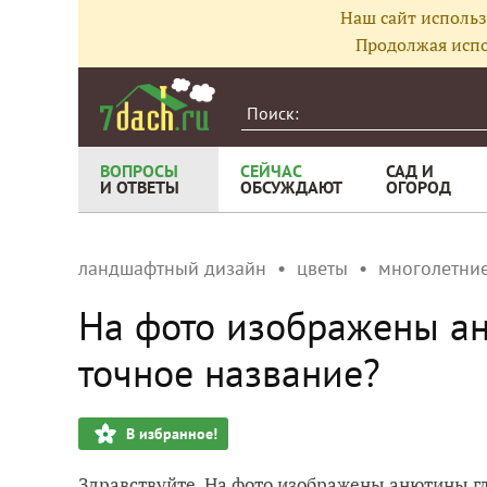
Наш сайт использ
Продолжая испо
ВОПРОСЫ
СЕЙЧАС
САД И
И ОТВЕТЫ
ОБСУЖДАЮТ
ОГОРОД
ландшафтный дизайн
цветы
многолетние
На фото изображены а
точное название?
В избранное!
Здравствуйте. На фото изображены анютины г