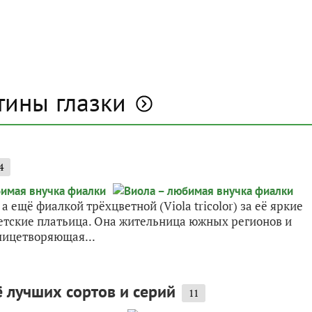
тины глазки
4
 ещё фиалкой трёхцветной (Viola tricolor) за её яркие
етские платьица. Она жительница южных регионов и
лицетворяющая...
ё лучших сортов и серий
11