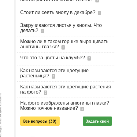
3
Стоит ли сеять виолу в декабре?
8
Закручиваются листья у виолы. Что
делать?
6
Можно ли в таком горшке выращивать
анютины глазки?
1
Что это за цветы на клумбе?
2
Как называются эти цветущие
растеньица?
3
Как называются эти цветущие растения
на фото?
2
На фото изображены анютины глазки?
Можно точное название?
2
Все вопросы (30)
Задать свой