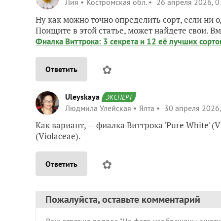
Лия
Костромская обл.
26 апреля 2026, 0
Ну как можно точно определить сорт, если ни 
Поищите в этой статье, может найдете свои. В
Фиалка Виттрока: 3 секрета и 12 её лучших сорто
✿
Ответить
Uleyskaya
ЭКСПЕРТ
Людмила Улейская
Ялта
30 апреля 2026,
Как вариант, — фиалка Виттрока 'Pure White' (V
(Violaceae).
✿
Ответить
Пожалуйста, оставьте комментарий