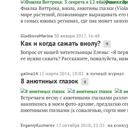
Фиалка Виттрока, виола, анютины глазки (Viola
мире растений, позволяющее выращивать его к
в самых южных регионах, где она может заполн
30 января 2017, 16:48
GladkovaMarina
Как и когда сажать виолу?
9
Вопрос от нашей читательницы Елены: «Я первы
ее нужно сажать? Расскажите, пожалуйста, нав
15 марта 2014, 18:02
в личный журнал
galina14
8 анютиных глазок
4
Встречаем весну с анютиными глазками различ
накопились в моем фото-архиве, предлагаю се
анютиными глазками (к сожаленью, сорта мне н
12 октября 2018, 22:35
на конкур
EvgeniyKucherov