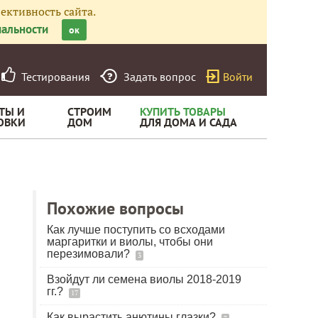
ективность сайта.
альности
ок
Тестирования
Задать вопрос
Войти
ТЫ И
СТРОИМ
КУПИТЬ ТОВАРЫ
ОВКИ
ДОМ
ДЛЯ ДОМА И САДА
Похожие вопросы
Как лучше поступить со всходами
маргаритки и виолы, чтобы они
перезимовали?
3
Взойдут ли семена виолы 2018-2019
гг.?
17
Как вырастить анютины глазки?