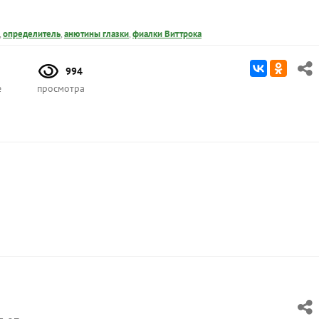
,
определитель
,
анютины глазки
,
фиалки Виттрока
994
е
просмотра