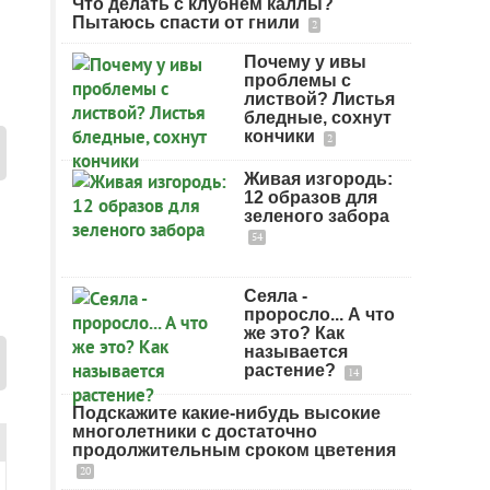
Что делать с клубнем каллы?
Пытаюсь спасти от гнили
2
Почему у ивы
проблемы с
листвой? Листья
бледные, сохнут
кончики
2
Живая изгородь:
12 образов для
зеленого забора
54
Сеяла -
проросло... А что
же это? Как
называется
растение?
14
Подскажите какие-нибудь высокие
многолетники с достаточно
продолжительным сроком цветения
20