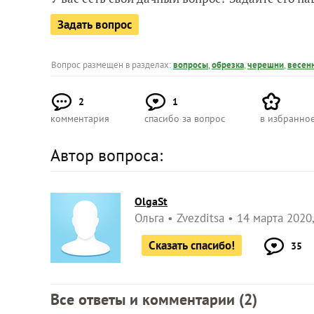
Задать вопрос
Вопрос размещен в разделах:
вопросы
,
обрезка
,
черешни
,
весен
2
1
комментария
спасибо за вопрос
в избранно
Автор вопроса:
OlgaSt
Ольга
Zvezditsa
14 марта 2020,
Сказать спасибо!
35
Все ответы и комментарии (
2
)