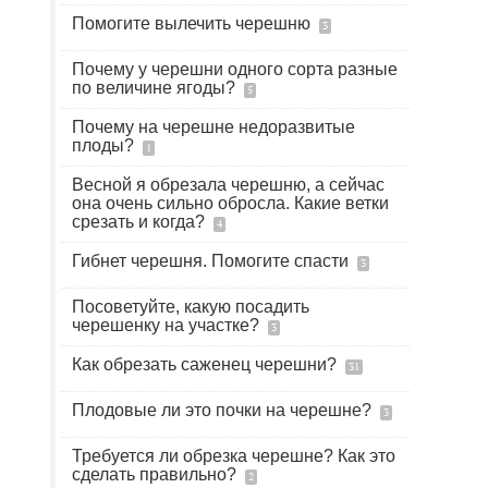
Помогите вылечить черешню
3
Почему у черешни одного сорта разные
по величине ягоды?
5
Почему на черешне недоразвитые
плоды?
1
Весной я обрезала черешню, а сейчас
она очень сильно обросла. Какие ветки
срезать и когда?
4
Гибнет черешня. Помогите спасти
3
Посоветуйте, какую посадить
черешенку на участке?
3
Как обрезать саженец черешни?
31
Плодовые ли это почки на черешне?
3
Требуется ли обрезка черешне? Как это
сделать правильно?
2