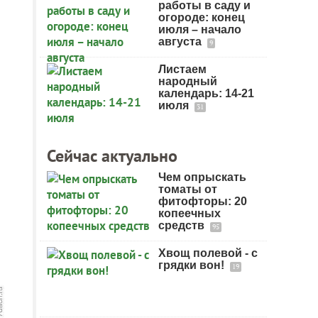
работы в саду и
огороде: конец
июля – начало
августа
9
Листаем
народный
календарь: 14-21
июля
31
Сейчас актуально
Чем опрыскать
томаты от
фитофторы: 20
копеечных
средств
95
Хвощ полевой - с
грядки вон!
19