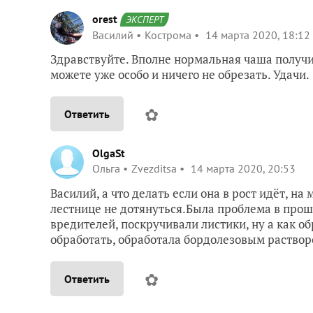
orest
ЭКСПЕРТ
Василий
Кострома
14 марта 2020, 18:12
Здравствуйте. Вполне нормальная чаша получи
можете уже особо и ничего не обрезать. Удачи.
✿
Ответить
OlgaSt
Ольга
Zvezditsa
14 марта 2020, 20:53
Василий, а что делать если она в рост идёт, на
лестнице не дотянуться.Была проблема в прошл
вредителей, поскручивали листики, ну а как о
обработать, обработала бордолезовым раство
✿
Ответить