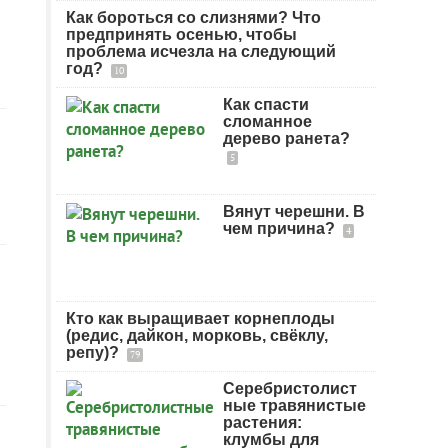
Как бороться со слизнями? Что
предпринять осенью, чтобы
проблема исчезла на следующий
год?
10
Как спасти
сломанное
дерево ранета?
5
Вянут черешни. В
чем причина?
4
Кто как выращивает корнеплоды
(редис, дайкон, морковь, свёклу,
репу)?
79
Серебристолист
ные травянистые
растения:
клумбы для