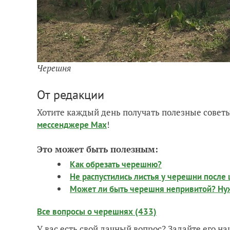
Черешня
От редакции
Хотите каждый день получать полезные советы
!
мессенджере Max
Это может быть полезным:
Как обрезать черешню?
Не распустились листья у черешни после 
Может ли быть черешня непривитой? Нуж
Все вопросы о черешнях (433)
У вас есть свой дачный вопрос? Задайте его 