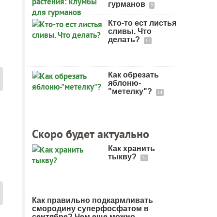
гурманов
9
Кто-то ест листья
сливы. Что
делать?
11
Как обрезать
яблоню-
"метелку"?
14
Скоро будет актуально
Как хранить
тыкву?
24
Как правильно подкармливать
смородину суперфосфатом в
сентябре? Чем еще можно