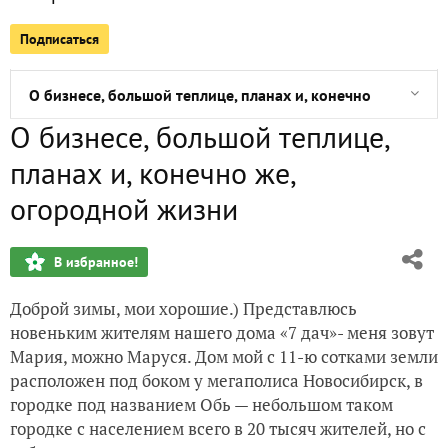
Подписаться
Система подвязки томатов в теплице с помощью тросов
О бизнесе, большой теплице, планах и, конечно же, огор
О бизнесе, большой теплице,
Наш деревянный стеллаж для рассады, или Новая посевн
планах и, конечно же,
Что-то строим, что-то садим, что-то роем, что-то ладим,
огородной жизни
Отчёт отчётов, или Путь в 207 дней пройден!
В избранное!
Быстрая стрижка кустарников и травы, или Новое задани
Доброй зимы, мои хорошие.) Представлюсь
новеньким жителям нашего дома «7 дач»- меня зовут
Как за 10 минут подстричь зеленую арку: аккумуляторны
Мария, можно Маруся. Дом мой с 11-ю сотками земли
расположен под боком у мегаполиса Новосибирск, в
городке под названием Обь — небольшом таком
городке с населением всего в 20 тысяч жителей, но с