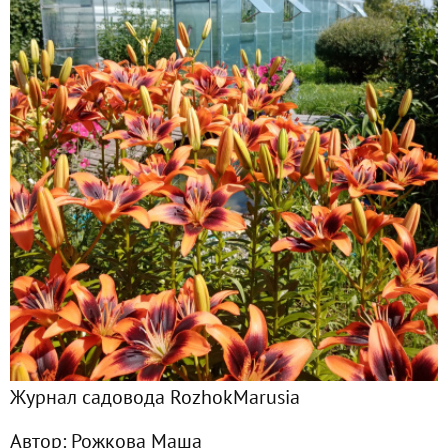
Главная
Подписчики
86
Все публикации
52
Фото
217
Сейчас обсуждают
Сезон рассады-2024: третий год выращиваем рассаду на 
Сезон рассады-2024: третий год выращиваем рассаду на 
Журнал садовода RozhokMarusia
Моё томатное безумие прошлым летом
Автор:
Рожкова Маша
Продолжение о бизнесе и... второй теплице