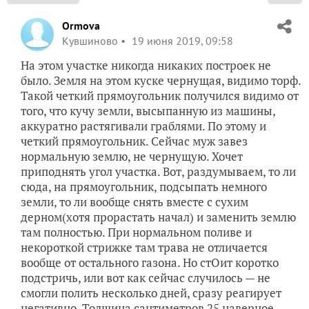
Ormova
Кувшиново
19 июня 2019, 09:58
На этом участке никогда никаких построек не
было. Земля на этом куске чернущая, видимо торф.
Такой четкий прямоугольник получился видимо от
того, что кучу земли, высыпанную из машины,
аккуратно растягивали граблями. По этому и
четкий прямоугольник. Сейчас муж завез
нормальную землю, не чернущую. Хочет
приподнять угол участка. Вот, раздумываем, то ли
сюда, на прямоугольник, подсыпать немного
земли, то ли вообще снять вместе с сухим
дерном(хотя прорастать начал) и заменить землю
там полностью. При нормальном поливе и
некороткой стрижке там трава не отличается
вообще от остального газона. Но стОит коротко
подстричь, или вот как сейчас случилось — не
смогли полить несколько дней, сразу реагирует
негативно. Толщина сантиметров 25 наверное.