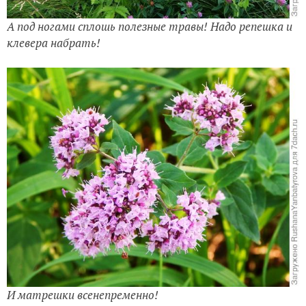
А под ногами сплошь полезные травы! Надо репешка и
клевера набрать!
И матрешки всенепременно!