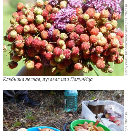
Клубника лесная, луговая или ПолунИца