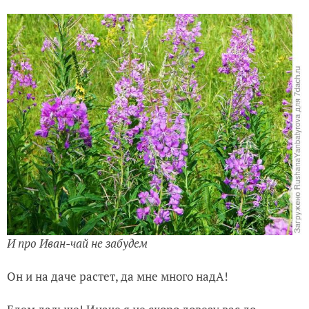
И про Иван-чай не забудем
Он и на даче растет, да мне много надА!