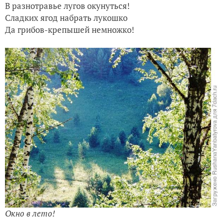
В разнотравье лугов окунуться!
Сладких ягод набрать лукошко
Август. Марина...
Да грибов-крепышей немножко!
Ура! Я получила приз от SEEDSPOST!
Окно в лето!