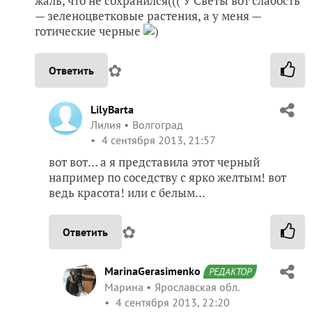
жаль, что не сохранился((( У Светы вот слабость
— зеленоцветковые растения, а у меня —
готические черные
)
✿
Ответить
LilyBarta
Лилия
Волгоград
4 сентября 2013, 21:57
вот вот… а я представила этот черный
например по соседству с ярко желтым! вот
ведь красота! или с белым…
✿
Ответить
MarinaGerasimenko
РЕДАКТОР
Марина
Ярославская обл.
4 сентября 2013, 22:20