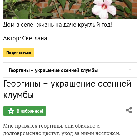
Прогулка по осеннему парку
Дом в селе - жизнь на даче круглый год!
Анемоны – любовь моя…
Автор:
Светлана
Декоративное просо
Подписаться
Кислица – отличный почвопокровник!
Георгины – украшение осенней клумбы
Георгины – украшение осенней
Защитим цветочных деток от котят!
клумбы
Вот и созрела момордика...
В избранное!
Зефирантес – осенний крокус
Мне нравятся георгины, они обильно и
Ажурная красота клеомы
долговременно цветут, уход за ними несложен.