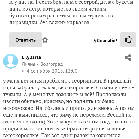
А у нас на 1 сентября, нам с сестрой, делал букеты
папа из астр, которые, со своим четким
бухгалтерским расчетом, он выстраивал в
пирамидки, без всяких каркасов.
✿
Ответить
3
Спасибо!
LilyBarta
Лилия
Волгоград
4 сентября 2013, 12:00
у меня вот иная проблема с георгинами. В прошлый
год я забрала у мамы, высокорослые. Стояли у нее не
тужили. А у меня тут ложились и всё! Продолжали
цвести обильно, красиво, но поднять их было
невозможно. Изгибались и припадали вновь. А потом
еще и выяснилось, что зиму не пережили. Весной не
взошел ни один(( Хотела купить в этом году лилии, но
придя в магазин опять выбрала георгины и вновь
высокорослые. Так вот один разом заколосился,