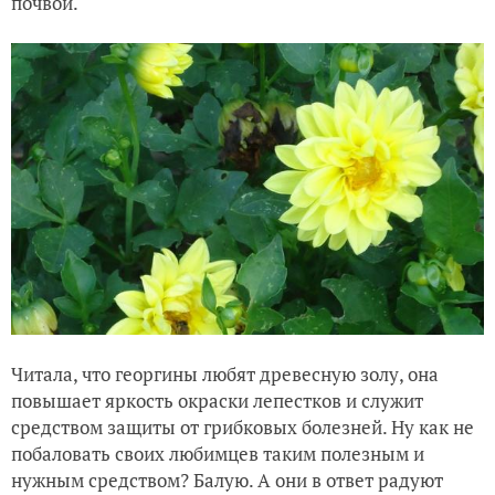
почвой.
Читала, что георгины любят древесную золу, она
повышает яркость окраски лепестков и служит
средством защиты от грибковых болезней. Ну как не
побаловать своих любимцев таким полезным и
нужным средством? Балую. А они в ответ радуют