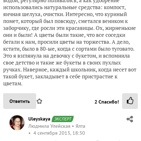
водой, регулярно поливались, а как удобрение
использовались натуральные средства: компост,
яичная шелуха, очистки. Интересно, что куриный
помет, который был повсюду, сметался веником к
заборчику, где росли эти красавицы. Ох, жирненькие
они и были! А цветы были такие, что все соседки
бегали к нам, просили цветы на торжества. А дело,
кстати, было в 80-ые, когда с сортами было туговато.
Это я взглянула на девочку с букетом, и вспомнила
свое детство и такие же букеты в своих пухлых
ручках. Наверное, каждый школьник, когда несет вот
такой букет, закладывет в себе пристрастие к
цветам.
✿
Ответить
2
Спасибо!
Uleyskaya
ЭКСПЕРТ
Людмила Улейская
Ялта
4 сентября 2013, 18:30