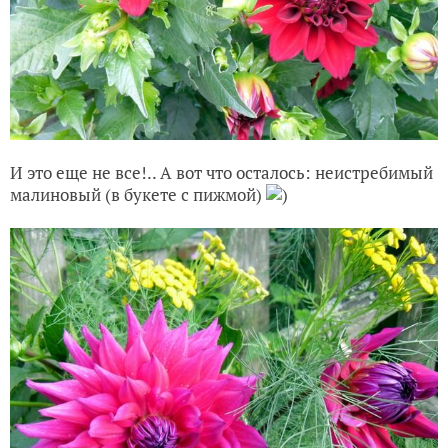
И это еще не все!.. А вот что осталось: неистребимый
малиновый (в букете с пижмой)
)