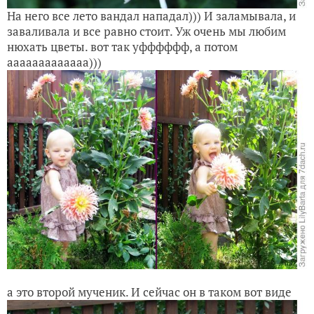
На него все лето вандал нападал))) И заламывала, и
заваливала и все равно стоит. Уж очень мы любим
нюхать цветы. вот так уфффффф, а потом
ааааааааааааа)))
а это второй мученик. И сейчас он в таком вот виде