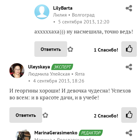
LilyBarta
Лилия
Волгоград
5 сентября 2013, 12:20
ахххххаха))) ну насмешила, точно ведь!
✿
Ответить
1
Спасибо!
Uleyskaya
ЭКСПЕРТ
Людмила Улейская
Ялта
4 сентября 2013, 18:26
И георгины хороши! И девочка чудесна! Успехов
во всем: и в красоте дачи, и в учебе!
✿
Ответить
2
Спасибо!
MarinaGerasimenko
РЕДАКТОР
Марина
Ярославская обл.