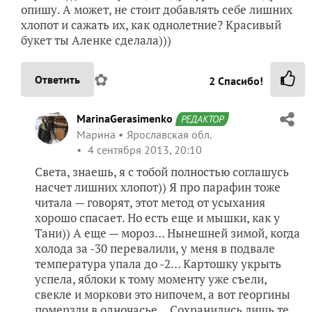
опишу. А может, не стоит добавлять себе лишних
хлопот и сажать их, как однолетние? Красивый
букет ты Аленке сделала)))
✿
Ответить
2
Спасибо!
MarinaGerasimenko
РЕДАКТОР
Марина
Ярославская обл.
4 сентября 2013, 20:10
Света, знаешь, я с тобой полностью соглашусь
насчет лишних хлопот)) Я про парафин тоже
читала — говорят, этот метод от усыхания
хорошо спасает. Но есть еще и мышки, как у
Тани)) А еще — мороз… Нынешней зимой, когда
холода за -30 перевалили, у меня в подвале
температура упала до -2… Картошку укрыть
успела, яблоки к тому моменту уже съели,
свекле и моркови это нипочем, а вот георгины
померзли в одночасье… Сохранились лишь те,