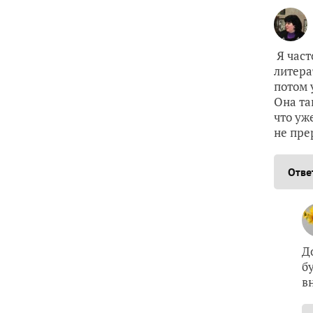
Я част
литера
потом 
Она та
что уж
не пре
Отве
Д
б
в