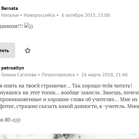
Bernata
Наталья
Новороссийск
6 октября 2015, 15:06
дником!!!
))
✿
тить
petroaltyn
Галина Сагитова
Петропавловск
26 марта 2018, 21:46
 я опять на твоей страничке… Так хорошо тебя читать!
кнувшись на этот топик… вообще зависла. Знаешь, почем
проникновенные и хорошие слова об учителях… Мне их 
 фотке, страшно сказать какой давности, я -учитель. Мн
а 80-х)))