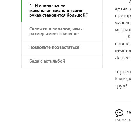
А еще 
"... И снова чья-то
детям 
маленькая жизнь в твоих
руках становится большой."
пригор
«масле
Сапожки в подарок, или -
мыльны
размер имеет значение
Какое 
новшес
Позвольте похвастаться!
отменя
Да все
Беда с астильбой
Каждый
терпен
благод
труд!
29
коммент