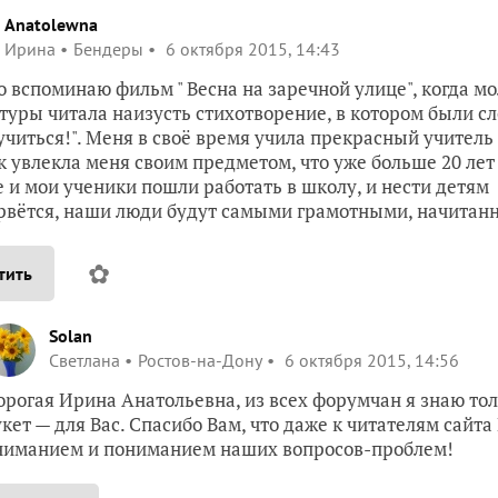
Anatolewna
Ирина
Бендеры
6 октября 2015, 14:43
о вспоминаю фильм " Весна на заречной улице", когда м
туры читала наизусть стихотворение, в котором были слов
учиться!". Меня в своё время учила прекрасный учител
к увлекла меня своим предметом, что уже больше 20 лет
е и мои ученики пошли работать в школу, и нести детям 
рвётся, наши люди будут самыми грамотными, начитан
✿
тить
Solan
Светлана
Ростов-на-Дону
6 октября 2015, 14:56
орогая Ирина Анатольевна, из всех форумчан я знаю толь
укет — для Вас. Спасибо Вам, что даже к читателям сайта
ниманием и пониманием наших вопросов-проблем!