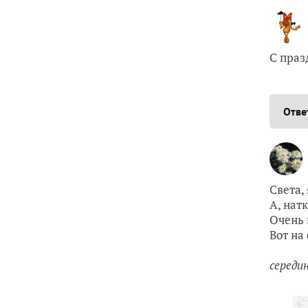
С праз
Отве
Света,
А, нат
Очень 
Вот на
середин