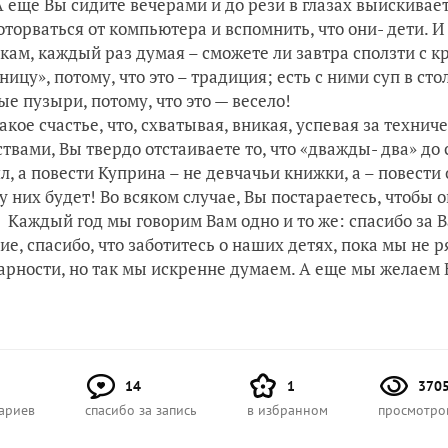
Вы сидите вечерами и до рези в глазах выискивает
оторваться от компьютера и вспомнить, что они- дети. И
кам, каждый раз думая – сможете ли завтра сползти с кр
ницу», потому, что это – традиция; есть с ними суп в сто
е пузыри, потому, что это — весело!
счастье, что, схватывая, вникая, успевая за техни
твами, Вы твердо отстаиваете то, что «дважды- два» до 
л, а повести Куприна – не девчачьи книжки, а – повести о
 у них будет! Во всяком случае, Вы постараетесь, чтобы 
 год мы говорим Вам одно и то же: спасибо за Ваш
ие, спасибо, что заботитесь о наших детях, пока мы не 
арности, но так мы искренне думаем. А еще мы желаем В
14
1
370
ариев
спасибо за запись
в избранном
просмотро