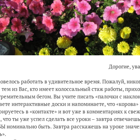
рогие, уважаемые уч
велось работать в удивительное время. Пожалуй, никог
 тем из Вас, кто имеет колоссальный стаж работы, прихо
тремительным бегом. Вы учите писать «палочки с наклон
аете интерактивные доски и напоминаете, что «корова» 
рируетесь в «контакте» и вот уже в комментариях к све
, что ты уже успел сделать все уроки – завтра отвечаеш
Ы номинально быть. Завтра расскажешь на уроке значе
ь».