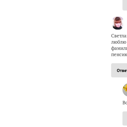
Светла
люблю 
фамили
пенсию
Отве
В