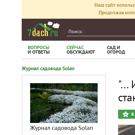
Наш сайт использ
Продолжая испо
ВОПРОСЫ
СЕЙЧАС
САД И
И ОТВЕТЫ
ОБСУЖДАЮТ
ОГОРОД
Журнал садовода Solan
"..
ста
В
Журнал садовода Solan