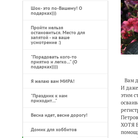
Шок- это по-Вашему! О
подарках)))
Пройти нельзя
остановиться. Место для
запятой - на ваше
усмотрение :)
"Порадовать кого-то
приятно и легко..." (О
До
подарках))))
Вам до
Я желаю вам МИРА!
И даже
этим с
"Праздник к нам
приходит..."
осваив
регист
Весна идет, весне дорогу!
Петров
ХОТЯ Б
Домик для хоббитов
помощ