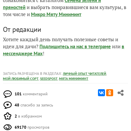
ознакомиться с каталогом
Семена зелени и
и выбрать понравившиеся вам культуры, в
пряностей
том числе и
Микро Мяту Миниминт
От редакции
Хотите каждый день получать полезные советы и
идеи для дачи?
или
Подпишитесь на нас
в телеграме
в
!
мессенджере Max
ЗАПИСЬ РАЗМЕЩЕНА В РАЗДЕЛАХ:
,
ЛИЧНЫЙ ОПЫТ ЧИТАТЕЛЕЙ
,
,
МОЙ ЛЮБИМЫЙ СОРТ
SEEDSPOST
МЯТА МИНИМИНТ
101
комментарий
48
спасибо за запись
2
в избранном
69170
просмотров