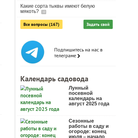
Какие сорта тыквы имеют белую
мякоть?
10
Все вопросы (167)
Задать свой
Подпишитесь на нас в
телеграме
Календарь садовода
Лунный
посевной
календарь на
август 2025 года
Сезонные
работы в саду и
огороде: конец
июля – начало