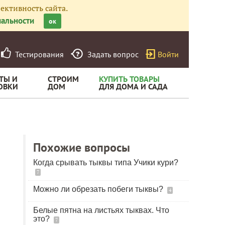
ективность сайта.
альности
ок
Тестирования
Задать вопрос
Войти
ТЫ И
СТРОИМ
КУПИТЬ ТОВАРЫ
ОВКИ
ДОМ
ДЛЯ ДОМА И САДА
Похожие вопросы
Когда срывать тыквы типа Учики кури?
7
Можно ли обрезать побеги тыквы?
4
Белые пятна на листьях тыквах. Что
это?
7