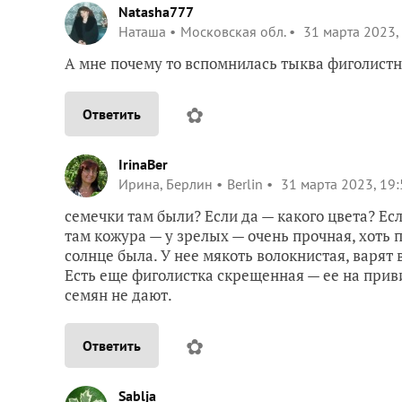
Natasha777
Наташа
Московская обл.
31 марта 2023,
А мне почему то вспомнилась тыква фиголистн
✿
Ответить
IrinaBer
Ирина, Берлин
Berlin
31 марта 2023, 19:
семечки там были? Если да — какого цвета? Е
там кожура — у зрелых — очень прочная, хоть п
солнце была. У нее мякоть волокнистая, варят
Есть еще фиголистка скрещенная — ее на прив
семян не дают.
✿
Ответить
Sablja