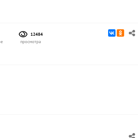
12484
ое
просмотра