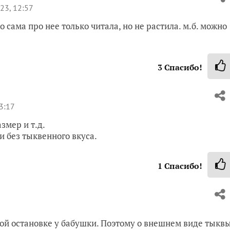
23, 12:57
о сама про нее только читала, но не растила. м.б. можно
3
Спасибо!
3:17
змер и т.д.
и без тыквенного вкуса.
1
Спасибо!
ной остановке у бабушки. Поэтому о внешнем виде тыкв