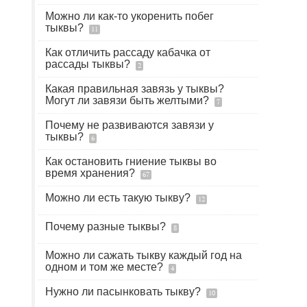
Можно ли как-то укоренить побег
тыквы?
11
Как отличить рассаду кабачка от
рассады тыквы?
2
Какая правильная завязь у тыквы?
Могут ли завязи быть желтыми?
7
Почему не развиваются завязи у
тыквы?
6
Как остановить гниение тыквы во
время хранения?
67
Можно ли есть такую тыкву?
12
Почему разные тыквы?
8
Можно ли сажать тыкву каждый год на
одном и том же месте?
4
Нужно ли пасынковать тыкву?
10