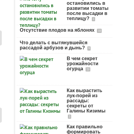
остановились в
развитии томаты
после высадки в
теплицу?
5
Отсутствие плодов на яблонях
10
Что делать с вытянувшейся
рассадой арбузов и дынь?
9
В чем секрет
урожайности
огурца
25
Как вырастить
лук-порей из
рассады:
секреты от
Галины Кизимы
3
Как правильно
формировать