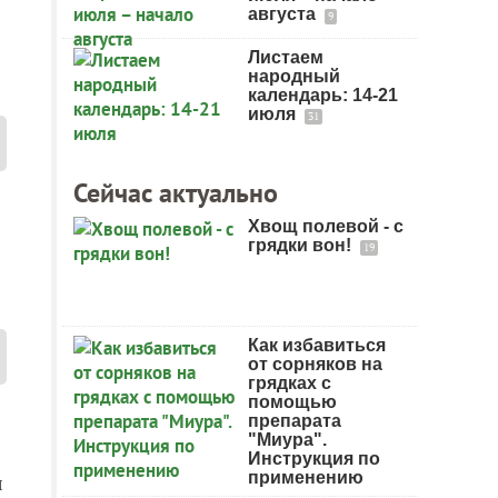
августа
9
Листаем
народный
календарь: 14-21
июля
31
Сейчас актуально
Хвощ полевой - с
грядки вон!
19
Как избавиться
от сорняков на
грядках с
помощью
препарата
"Миура".
Инструкция по
применению
ы