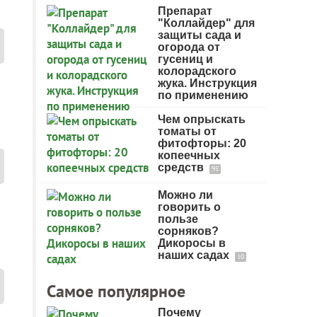
Препарат
"Коллайдер" для
защиты сада и
огорода от
гусениц и
колорадского
жука. Инструкция
по применению
Чем опрыскать
томаты от
фитофторы: 20
копеечных
средств
95
Можно ли
говорить о
пользе
сорняков?
Дикоросы в
наших садах
10
Самое популярное
Почему