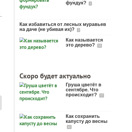
фундук?
1
.
Как избавиться от лесных муравьев
на даче (не убивая их)?
3
Как называется
это дерево?
35
Скоро будет актуально
Груша цветёт в
сентябре. Что
происходит?
17
Как сохранить
капусту до весны
41