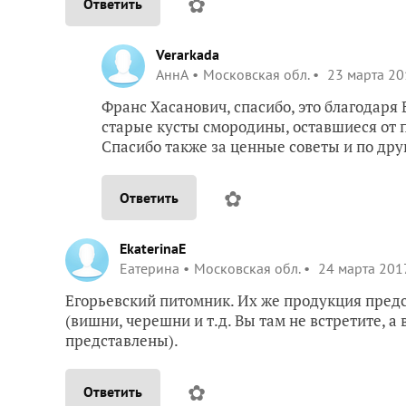
✿
Ответить
Verarkada
АннА
Московская обл.
23 марта 20
Франс Хасанович, спасибо, это благодар
старые кусты смородины, оставшиеся от 
Спасибо также за ценные советы и по др
✿
Ответить
EkaterinaE
Еатерина
Московская обл.
24 марта 2017
Егорьевский питомник. Их же продукция предс
(вишни, черешни и т.д. Вы там не встретите, 
представлены).
✿
Ответить