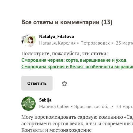
Все ответы и комментарии (
13
)
Natalya_Filatova
Наталья, Карелия
Петрозаводск
23 марта
Посмотрите, пожалуйста, эти статьи:
Смородина черная: сорта, выращивание и уход
Смородина красная и белая: особенности выращив
✿
Ответить
Sablja
Марина Сабля
Ярославская обл.
23 марта
Могу порекомендовать садовую компанию «Сад
ассортимент сортов велик, в т.ч. и современны
Контакты и местонахождение