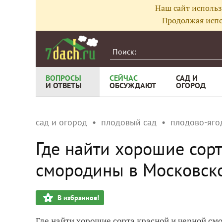
Наш сайт использ
Продолжая испо
ВОПРОСЫ
СЕЙЧАС
САД И
И ОТВЕТЫ
ОБСУЖДАЮТ
ОГОРОД
сад и огород
плодовый сад
плодово-яго
Где найти хорошие сор
смородины в Московско
В избранное!
Где найти хорошие сорта красной и черной см