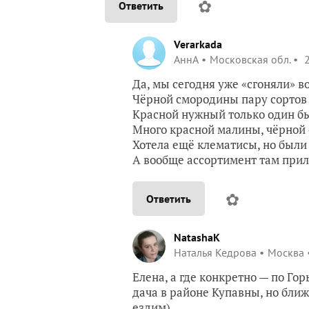
✿
Ответить
Verarkada
АннА
Московская обл.
2
Да, мы сегодня уже «сгоняли» в
Чёрной смородины пару сортов к
Красной нужный только один б
Много красной малины, чёрной 
Хотела ещё клематисы, но были
А вообще ассортимент там при
✿
Ответить
NatashaK
Наталья Кедрова
Москва
Елена, а где конкретно — по Го
дача в районе Купавны, но ближ
ездим).