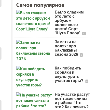
Самое популярное
Было сладким
это лето с
арбузом
солнечного
цвета! Сорт
'Шуга Еллоу'
12
Заметки на
полях: про
баклажаны
сезона 2026
2
Как победить
сорняки и
окультурить
участок горы?
4
На участке растут
вот такие сливы
и рябина. Что
это? Как лечить?