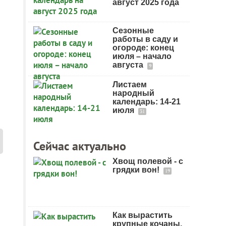
август 2025 года
Сезонные
работы в саду и
огороде: конец
июля – начало
августа
9
Листаем
народный
календарь: 14-21
июля
31
Сейчас актуально
Хвощ полевой - с
грядки вон!
19
Как вырастить
крупные кочаны.