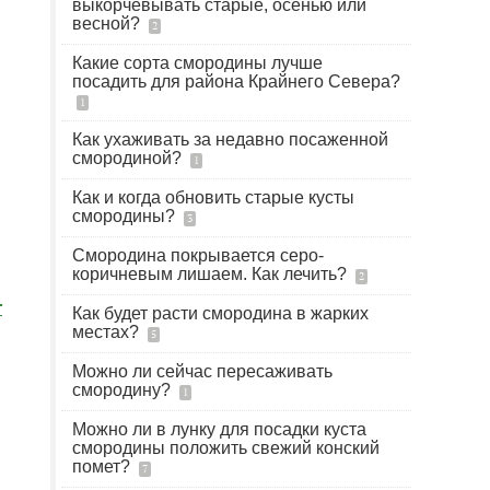
выкорчевывать старые, осенью или
весной?
2
Какие сорта смородины лучше
посадить для района Крайнего Севера?
1
Как ухаживать за недавно посаженной
смородиной?
1
Как и когда обновить старые кусты
смородины?
3
Смородина покрывается серо-
коричневым лишаем. Как лечить?
2
т
Как будет расти смородина в жарких
местах?
5
Можно ли сейчас пересаживать
смородину?
1
Можно ли в лунку для посадки куста
смородины положить свежий конский
помет?
7