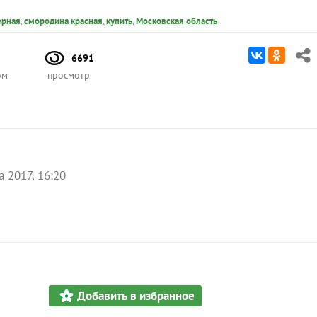
ерная
,
смородина красная
,
купить
,
Московская область
6691
ом
просмотр
а 2017, 16:20
Добавить в избранное