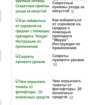
Секретные
приемы ухода за
капустой
6
Как избавиться
от сорняков на
грядках с
помощью
препарата
"Миура".
Инструкция по
применению
Секреты
лукового урожая
98
Чем опрыскать
томаты от
фитофторы: 20
копеечных
средств
95