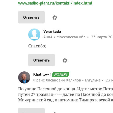
www.sadko-plant.ru/kontakti/index.html
✿
Ответить
Verarkada
АннА
Московская обл.
23 марта 20
Спасибо)
✿
Ответить
Khalilov-f
ЭКСПЕРТ
Франс Хасанович Халилов
Бугульма
23 м
По улице Пасечной до конца. Идти: метро Пет
путей 27 трамвая----- далее по Пасечной до ко
Мичуринский сад и питомник Тимирязевской а