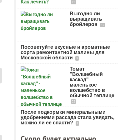
17
Выгодно ли
выращивать
бройлеров
43
Посоветуйте вкусные и ароматные
сорта ремонтантной малины для
Московской области
5
Томат
"Волшебный
каскад" -
маленькое
волшебство в
обычной теплице
22
После подкормки минеральными
удобрениями рассада стала увядать,
можно ли ее спасти?
5
Скоро будет актуально