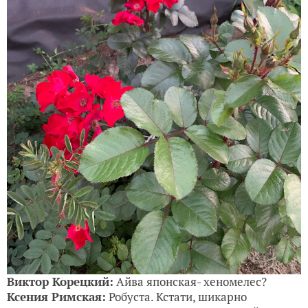
Виктор Корецкий:
Айва японская- хеномелес?
Ксения Римская:
Робуста. Кстати, шикарно