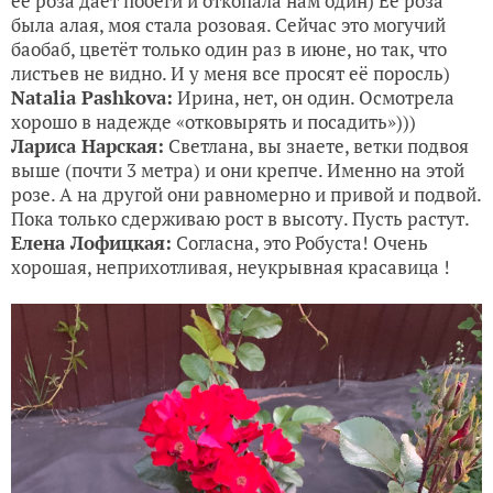
еë роза даëт побеги и откопала нам один) Еë роза
была алая, моя стала розовая. Сейчас это могучий
баобаб, цветëт только один раз в июне, но так, что
листьев не видно. И у меня все просят еë поросль)
Natalia Pashkova:
Ирина, нет, он один. Осмотрела
хорошо в надежде «отковырять и посадить»)))
Лариса Нарская:
Светлана, вы знаете, ветки подвоя
выше (почти 3 метра) и они крепче. Именно на этой
розе. А на другой они равномерно и привой и подвой.
Пока только сдерживаю рост в высоту. Пусть растут.
Елена Лофицкая:
Согласна, это Робуста! Очень
хорошая, неприхотливая, неукрывная красавица !