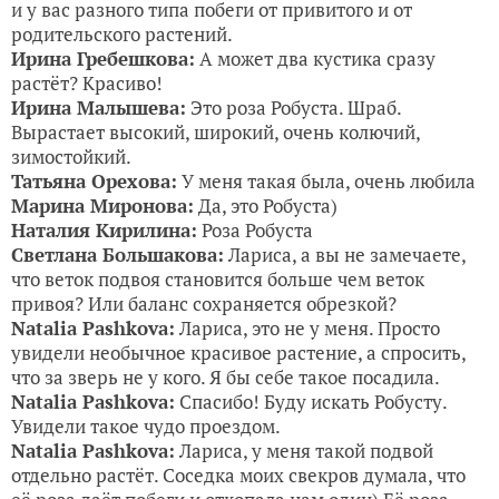
и у вас разного типа побеги от привитого и от
родительского растений.
Ирина Гребешкова:
А может два кустика сразу
растёт? Красиво!
Ирина Малышева:
Это роза Робуста. Шраб.
Вырастает высокий, широкий, очень колючий,
зимостойкий.
Татьяна Орехова:
У меня такая была, очень любила
Марина Миронова:
Да, это Робуста)
Наталия Кирилина:
Роза Робуста
Светлана Большакова:
Лариса, а вы не замечаете,
что веток подвоя становится больше чем веток
привоя? Или баланс сохраняется обрезкой?
Natalia Pashkova:
Лариса, это не у меня. Просто
увидели необычное красивое растение, а спросить,
что за зверь не у кого. Я бы себе такое посадила.
Natalia Pashkova:
Спасибо! Буду искать Робусту.
Увидели такое чудо проездом.
Natalia Pashkova:
Лариса, у меня такой подвой
отдельно растëт. Соседка моих свекров думала, что