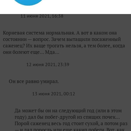
пересушенный в питомнике. Как то так. Увы…
11 июня 2021, 16:38
Корневая система нормальная. А вот в каком она
состоянии — вопрос. Зачем вытащили посаженный
саженец? Их ваще трогать нельзя, а тем более, когда
они болеют еще… Мда…
12 июня 2021, 23:39
Он все равно умирал.
13 июня 2021, 00:12
Да может бы он на следующий год (или в этом
году) дал бы побег-другой из спящих почек…
Порой саженец весь год стоит сухой, а потом раз
— и дал поросль или еще какип побеги. Вот, как