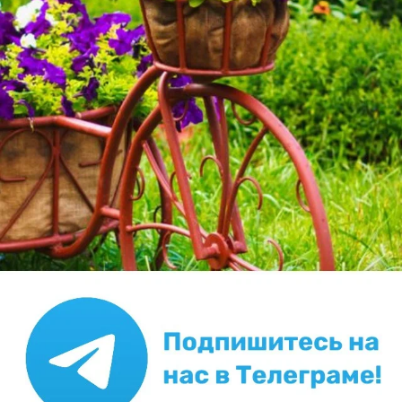
10 июня 2021, 23:49
39
Сказать спасибо!
Все ответы и комментарии (
8
)
11 июня 2021, 10:27
Здравствуйте. А когда Вы посадили саженец?
11 июня 2021, 13:59
Где-то 10-15 февраля этого года.
11 июня 2021, 14:34
Тогда это был некачественный саженец,