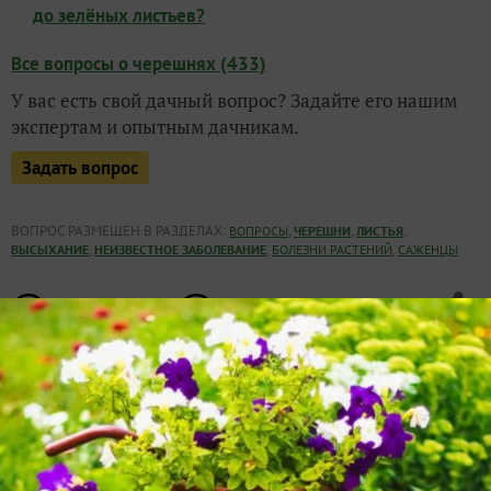
до зелёных листьев?
Все вопросы о черешнях (433)
У вас есть свой дачный вопрос? Задайте его нашим
экспертам и опытным дачникам.
Задать вопрос
ВОПРОС РАЗМЕЩЕН В РАЗДЕЛАХ:
,
,
,
ВОПРОСЫ
ЧЕРЕШНИ
ЛИСТЬЯ
,
,
,
ВЫСЫХАНИЕ
НЕИЗВЕСТНОЕ ЗАБОЛЕВАНИЕ
БОЛЕЗНИ РАСТЕНИЙ
САЖЕНЦЫ
8
комментариев
1
спасибо за вопрос
в избранное
2673
просмотра
Автор вопроса:
akxxl