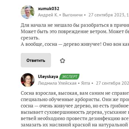
xumuk032
Андрей К.
Выгоничи
27 сентября 2023, 
Для начала не мешало бы разобраться в причин
Может быть это повреждение ветром. Может бы
срезать.
А вообще, сосна — дерево живучее! Оно вон к
✿
Ответить
Uleyskaya
ЭКСПЕРТ
Людмила Улейская
Ялта
27 сентября 202
Сосна взрослая, высокая, вам самим не справи
специально обученные арбористы. Они же пров
сосна — очень живучее дерево, но есть грибно
вызывает суховершинность дерева, усыхание в
ветвей необходимо провести дезинфекцию всех
замазать их масляной краской на натуральной 