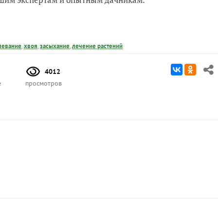
левание
,
хвоя
,
засыхание
,
лечение растений
4012
е
просмотров