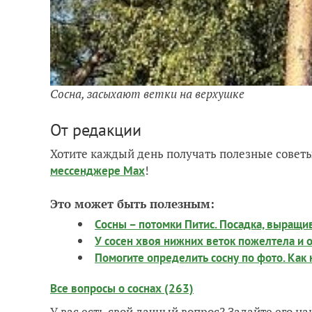
Сосна, засыхают ветки на верхушке
От редакции
Хотите каждый день получать полезные советы
!
мессенджере Max
Это может быть полезным:
Сосны – потомки Питис. Посадка, выращи
У сосен хвоя нижних веток пожелтела и о
Помогите определить сосну по фото. Как
Все вопросы о соснах (263)
У вас есть свой дачный вопрос? Задайте его 