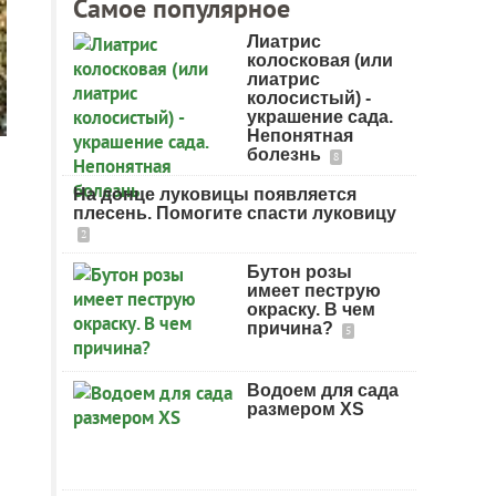
Самое популярное
Лиатрис
колосковая (или
лиатрис
колосистый) -
украшение сада.
Непонятная
болезнь
8
На донце луковицы появляется
плесень. Помогите спасти луковицу
2
Бутон розы
имеет пеструю
окраску. В чем
причина?
5
Водоем для сада
размером XS