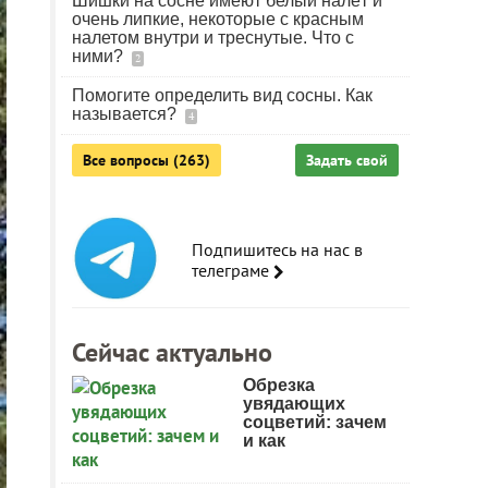
Шишки на сосне имеют белый налёт и
очень липкие, некоторые с красным
налетом внутри и треснутые. Что с
ними?
2
Помогите определить вид сосны. Как
называется?
4
Все вопросы (263)
Задать свой
Подпишитесь на нас в
телеграме
Сейчас актуально
Обрезка
увядающих
соцветий: зачем
и как