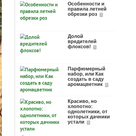
Особенности и
правила летней
обрезки роз
2
Долой
вредителей
флоксов!
1
Парфюмерный
набор, или Как
создать в саду
аромацветник
9
Красиво, но
хлопотно:
однолетники, от
которых дачники
устали
2