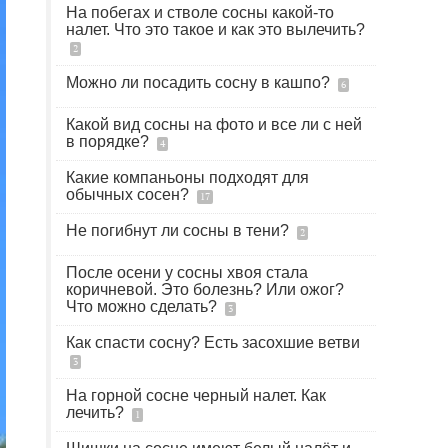
На побегах и стволе сосны какой-то
налет. Что это такое и как это вылечить?
2
Можно ли посадить сосну в кашпо?
6
Какой вид сосны на фото и все ли с ней
в порядке?
4
Какие компаньоны подходят для
обычных сосен?
17
Не погибнут ли сосны в тени?
2
После осени у сосны хвоя стала
коричневой. Это болезнь? Или ожог?
Что можно сделать?
3
Как спасти сосну? Есть засохшие ветви
3
На горной сосне черный налет. Как
лечить?
1