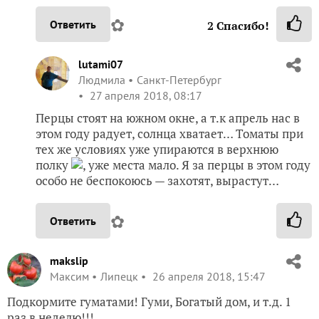
✿
Ответить
2
Спасибо!
lutami07
Людмила
Санкт-Петербург
27 апреля 2018, 08:17
Перцы стоят на южном окне, а т.к апрель нас в
этом году радует, солнца хватает… Томаты при
тех же условиях уже упираются в верхнюю
полку
, уже места мало. Я за перцы в этом году
особо не беспокоюсь — захотят, вырастут…
✿
Ответить
makslip
Максим
Липецк
26 апреля 2018, 15:47
Подкормите гуматами! Гуми, Богатый дом, и т.д. 1
раз в неделю!!!