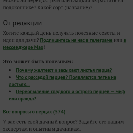
Можно ли перец острый или сладкий вырастить на
подоконнике? Какой сорт (название)?
От редакции
Хотите каждый день получать полезные советы и
идеи для дачи?
или
Подпишитесь на нас
в телеграме
в
!
мессенджере Max
Это может быть полезным:
Почему желтеют и засыхают листья перца?
Что с рассадой перцев? Появляются пятна на
листьях...
Переопыление сладкого и острого перцев — миф
или правда?
Все вопросы о перцах (574)
У вас есть свой дачный вопрос? Задайте его нашим
экспертам и опытным дачникам.