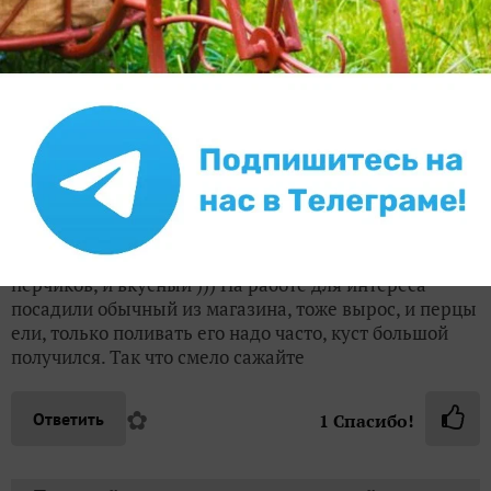
семенами написан вид — Перец Кустарниковый, то
тоже можно
, это тоже овощные перцы
Это
парадоксы отечественной классификации.
✿
Ответить
1
Спасибо!
elcova8
Тамара Попова
Стерлитамак
14 сентября 2016, 13:56
Дома на балконе тоже Кузю выращивала. И много
перчиков, и вкусный ))) На работе для интереса
посадили обычный из магазина, тоже вырос, и перцы
ели, только поливать его надо часто, куст большой
получился. Так что смело сажайте
✿
Ответить
1
Спасибо!