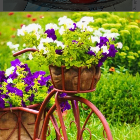
✿
Ответить
1
Спасибо!
garlicfarmer
Константин Зайцев
Старица
14 сентября 2016, 09:21
Практически любой перец можно вырастить в
помещении. Все перцы — многолетники. Размер
растения зависит от емкости горшка и от
морфологических особенностей конкретного сорта.
Перцам нужен 12-ти часовой световой день, поэтому
с ноября по февраль требуется досветка или
состояние покоя. Зимой в квартирах низкая
влажность. Из-за этого перцы плохо завязываются
(сухое рыльце). Проще всего выращивать перцы
вида C. Annuum, то есть обычные и привычные сорта
перца Овощного. Но даже, если на пакетике с