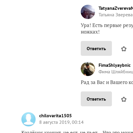
TatyanaZvereva
Татьяна Зверева
Ура! Есть первые резу
ножках!
✿
Ответить
FimaShlyaybnic
Фима Шляйбни
Рад за Вас и Вашего к
✿
Ответить
chilovarita1505
8 августа 2019, 00:14
Козлёнок кричит, не ест, не пьет… Что это може