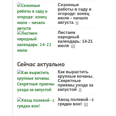
Сезонные
работы в саду и
огороде: конец
июля – начало
августа
9
Листаем
народный
календарь: 14-21
июля
31
Сейчас актуально
Как вырастить
крупные кочаны.
Секретные
приемы ухода за
капустой
6
Хвощ полевой - с
грядки вон!
19