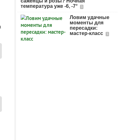
саженцы и розы? Ночная
температура уже -6, -7°
3
Ловим удачные
моменты для
а
пересадки:
мастер-класс
3