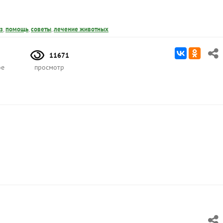
з
,
помощь
,
советы
,
лечение животных
11671
ое
просмотр