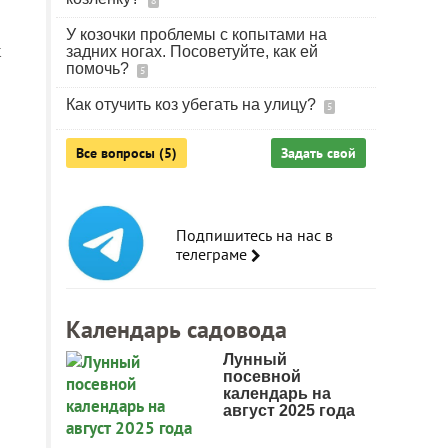
8
У козочки проблемы с копытами на
к
задних ногах. Посоветуйте, как ей
помочь?
5
Как отучить коз убегать на улицу?
5
Все вопросы (5)
Задать свой
Подпишитесь на нас в
телеграме
Календарь садовода
Лунный
посевной
календарь на
август 2025 года