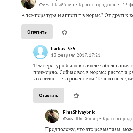
Фима Шляйбниц
Красногородское
13 фе
А температура и аппетит в норме? От других ко
✿
Ответить
barbus_555
13 февраля 2017, 17:21
Температура была в начале заболевания и
примерно. Сейчас все в норме: растет и ра
козлятки — его ровесники. Только не ходи
✿
Ответить
FimaShlyaybnic
Фима Шляйбниц
Красногородс
Предположу, что это ревматизм, мож