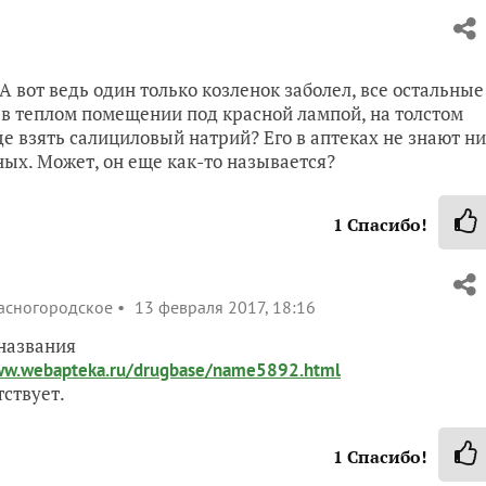
А вот ведь один только козленок заболел, все остальные
у в теплом помещении под красной лампой, на толстом
где взять салициловый натрий? Его в аптеках не знают ни
ных. Может, он еще как-то называется?
1
Спасибо!
асногородское
13 февраля 2017, 18:16
 названия
w.webapteka.ru/drugbase/name5892.html
тствует.
1
Спасибо!