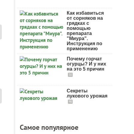
Как избавиться
от сорняков на
грядках с
помощью
препарата
"Миура".
Инструкция по
применению
Почему горчат
огурцы? И у них
на это 5 причин
35
Секреты
лукового урожая
98
Самое популярное