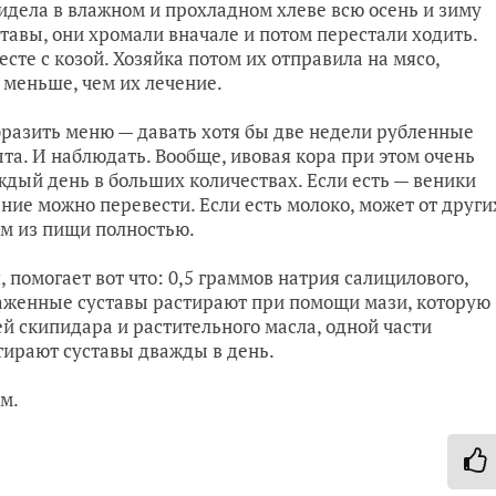
 сидела в влажном и прохладном хлеве всю осень и зиму
ставы, они хромали вначале и потом перестали ходить.
есте с козой. Хозяйка потом их отправила на мясо,
т меньше, чем их лечение.
бразить меню — давать хотя бы две недели рубленные
ыта. И наблюдать. Вообще, ивовая кора при этом очень
ждый день в больших количествах. Если есть — веники
ение можно перевести. Если есть молоко, может от други
рм из пищи полностью.
, помогает вот что: 0,5 граммов натрия салицилового,
раженные суставы растирают при помощи мази, которую
ей скипидара и растительного масла, одной части
тирают суставы дважды в день.
м.