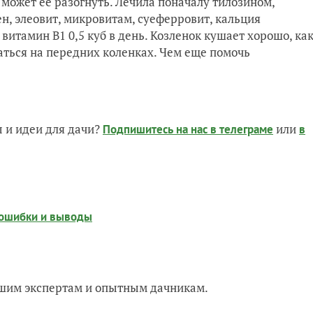
е может ее разогнуть. Лечила поначалу тилозином,
н, элеовит, микровитам, суеферровит, кальция
 витамин В1 0,5 куб в день. Козленок кушает хорошо, ка
аться на передних коленках. Чем еще помочь
 и идеи для дачи?
или
Подпишитесь на нас
в телеграме
в
е ошибки и выводы
нашим экспертам и опытным дачникам.