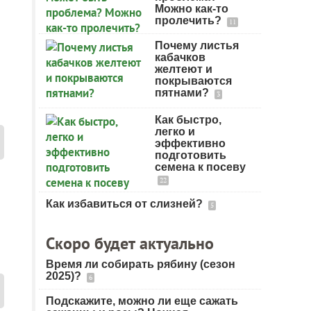
Можно как-то
пролечить?
11
Почему листья
кабачков
желтеют и
покрываются
пятнами?
3
Как быстро,
легко и
эффективно
подготовить
семена к посеву
22
Как избавиться от слизней?
5
Скоро будет актуально
Время ли собирать рябину (сезон
2025)?
6
Подскажите, можно ли еще сажать