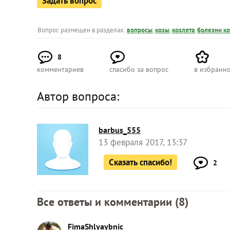
Задать вопрос
Вопрос размещен в разделах:
вопросы
,
козы
,
козлята
,
болезни ко
8
комментариев
спасибо за вопрос
в избранн
Автор вопроса:
barbus_555
13 февраля 2017, 13:37
Сказать спасибо!
2
Все ответы и комментарии (
8
)
FimaShlyaybnic