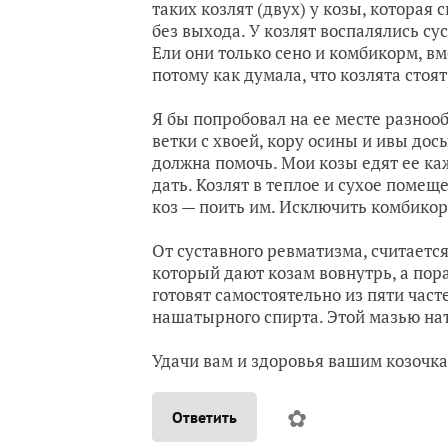
таких козлят (двух) у козы, которая
без выхода. У козлят воспалялись су
Ели они только сено и комбикорм, вм
потому как думала, что козлята стоя
Я бы попробовал на ее месте разноо
ветки с хвоей, кору осины и ивы дос
должна помочь. Мои козы едят ее ка
дать. Козлят в теплое и сухое помещ
коз — поить им. Исключить комбико
От суставного ревматизма, считается
который дают козам вовнутрь, а по
готовят самостоятельно из пяти част
нашатырного спирта. Этой мазью на
Удачи вам и здоровья вашим козочка
✿
Ответить