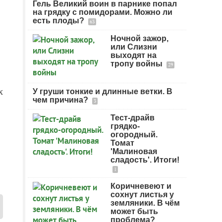
Гель Великий воин в парнике попал
на грядку с помидорами. Можно ли
есть плоды?
63
Ночной зажор,
или Слизни
выходят на
тропу войны
29
х
У груши тонкие и длинные ветки. В
чем причина?
3
Тест-драйв
грядко-
огородный.
Томат
'Малиновая
сладость'. Итоги!
1
Коричневеют и
сохнут листья у
земляники. В чём
может быть
проблема?