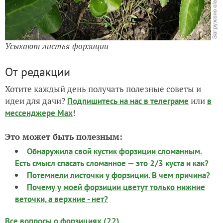
Усыхают листья форзиции
От редакции
Хотите каждый день получать полезные советы и
идеи для дачи?
или
Подпишитесь на нас
в телеграме
в
!
мессенджере Max
Это может быть полезным:
Обнаружила свой кустик форзиции сломанным.
Есть смысл спасать сломанное — это 2/3 куста и как?
Потемнели листочки у форзиции. В чем причина?
Почему у моей форзиции цветут только нижние
веточки, а верхние - нет?
Все вопросы о форзициях (22)