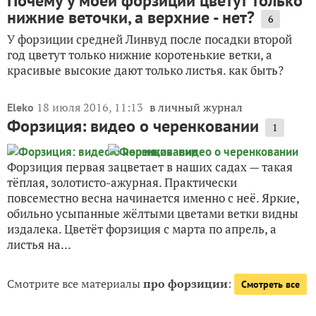
Почему у моей форзиции цветут только
нижние веточки, а верхние - нет?
6
У форзиции средней Линвуд после посадки второй
год цветут только нижние коротенькие ветки, а
красивые высокие дают только листья. как быть?
18 июля 2016, 11:13
в личный журнал
Eleko
Форзиция: видео о черенковании
1
Форзиция первая зацветает в наших садах — такая
тёплая, золотисто-ажурная. Практически
повсеместно весна начинается именно с неё. Яркие,
обильно усыпанные жёлтыми цветами ветки видны
издалека. Цветёт форзиция с марта по апрель, а
листья на...
Смотрите все материалы
про форзиции
:
Смотреть все