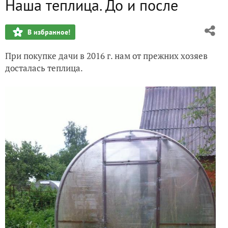
Наша теплица. До и после
Наша дача. 2017. Время новых преобразований
В избранное!
Наша дача. Покупка. 2016г
При покупке дачи в 2016 г. нам от прежних хозяев
досталась теплица.