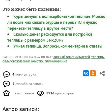
Это может быть полезным:
Куры зимуют в поликарбонатной теплице. Можно
ли после них сажать огурцы и перец? Или нужно
перенести теплицу в другое место?
Сколько денег расходуется для постройки
теплицы с размером 5мх20м?
Умная теплица. Вопросы, комментарии и ответы
ЗАПИСЬ РАЗМЕЩЕНА В РАЗДЕЛАХ:
,
,
ЛИЧНЫЙ ОПЫТ ЧИТАТЕЛЕЙ
ТЕПЛИЦЫ
,
,
ОБЛАГОРАЖИВАНИЕ
ОЧИСТКА
ПЛАНИРОВАНИЕ
4
комментария
5
спасибо за запись
в избранное
8916
просмотров
Автор записи: