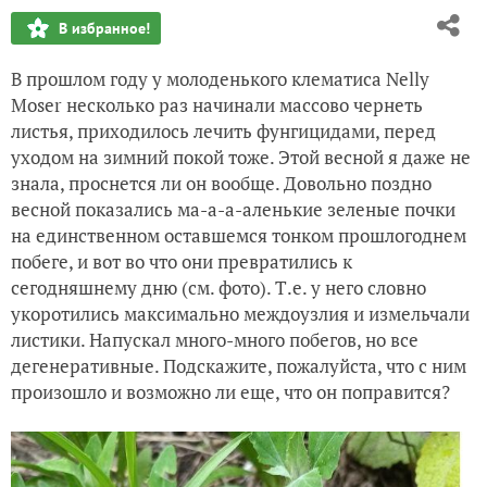
В избранное!
В прошлом году у молоденького клематиса Nelly
Moser несколько раз начинали массово чернеть
листья, приходилось лечить фунгицидами, перед
уходом на зимний покой тоже. Этой весной я даже не
знала, проснется ли он вообще. Довольно поздно
весной показались ма-а-а-аленькие зеленые почки
на единственном оставшемся тонком прошлогоднем
побеге, и вот во что они превратились к
сегодняшнему дню (см. фото). Т.е. у него словно
укоротились максимально междоузлия и измельчали
листики. Напускал много-много побегов, но все
дегенеративные. Подскажите, пожалуйста, что с ним
произошло и возможно ли еще, что он поправится?