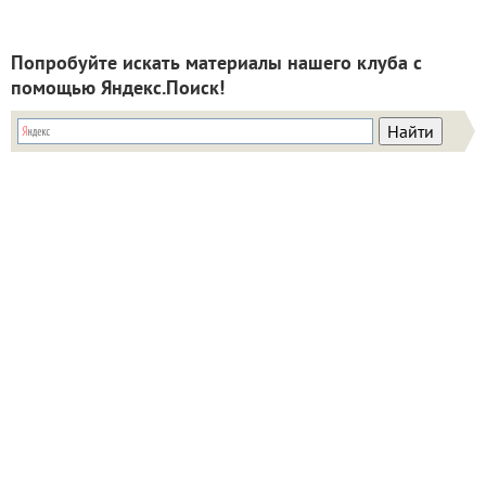
Попробуйте искать материалы нашего клуба с
помощью Яндекс.Поиск!
ИНН: 9715003782 КПП: 771501001 ОГРН:
5147746293448
Email:
info@7dach.ru
Тел: +7 (916) 710-7449 (семена не продаем!)
Главная страница
Сейчас публикуют
Сейчас обсуждают
Дачные вопросы