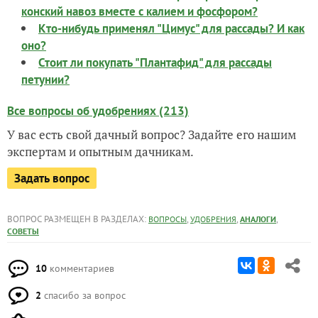
конский навоз вместе с калием и фосфором?
Кто-нибудь применял "Цимус" для рассады? И как
оно?
Стоит ли покупать "Плантафид" для рассады
петунии?
Все вопросы об удобрениях (213)
У вас есть свой дачный вопрос? Задайте его нашим
экспертам и опытным дачникам.
Задать вопрос
ВОПРОС РАЗМЕЩЕН В РАЗДЕЛАХ:
,
,
,
ВОПРОСЫ
УДОБРЕНИЯ
АНАЛОГИ
СОВЕТЫ
10
комментариев
2
спасибо за вопрос