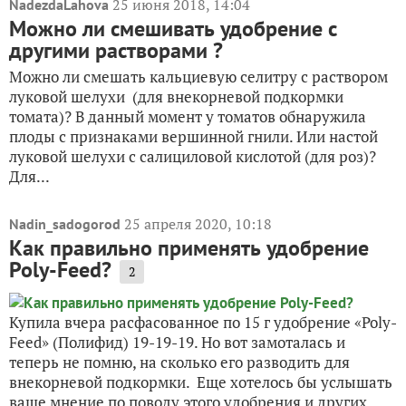
25 июня 2018, 14:04
NadezdaLahova
Можно ли смешивать удобрение с
другими растворами ?
Можно ли смешать кальциевую селитру с раствором
луковой шелухи (для внекорневой подкормки
томата)? В данный момент у томатов обнаружила
плоды с признаками вершинной гнили. Или настой
луковой шелухи с салициловой кислотой (для роз)?
Для...
25 апреля 2020, 10:18
Nadin_sadogorod
Как правильно применять удобрение
Poly-Feed?
2
Купила вчера расфасованное по 15 г удобрение «Poly-
Feed» (Полифид) 19-19-19. Но вот замоталась и
теперь не помню, на сколько его разводить для
внекорневой подкормки. Еще хотелось бы услышать
ваше мнение по поводу этого удобрения и других...