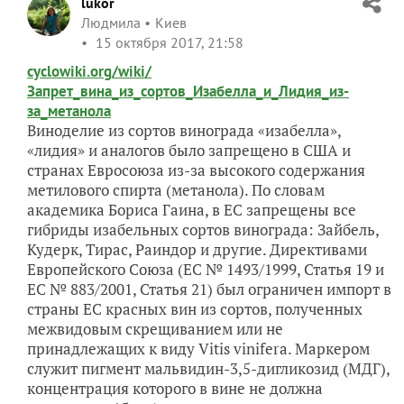
lukor
Людмила
Киев
15 октября 2017, 21:58
cyclowiki.org/wiki/
Запрет_вина_из_сортов_Изабелла_и_Лидия_из-
за_метанола
Виноделие из сортов винограда «изабелла»,
«лидия» и аналогов было запрещено в США и
странах Евросоюза из-за высокого содержания
метилового спирта (метанола). По словам
академика Бориса Гаина, в ЕС запрещены все
гибриды изабельных сортов винограда: Зайбель,
Кудерк, Тирас, Раиндор и другие. Директивами
Европейского Союза (ЕС № 1493/1999, Статья 19 и
ЕС № 883/2001, Статья 21) был ограничен импорт в
страны ЕС красных вин из сортов, полученных
межвидовым скрещиванием или не
принадлежащих к виду Vitis vinifera. Маркером
служит пигмент мальвидин-3,5-дигликозид (МДГ),
концентрация которого в вине не должна