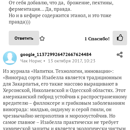
От себя добавлю, что да, брожение, пектины,
ферментация… Да, правда.
Но и в кефире содержится этанол, и это тоже
правда)))
✿
Ответить
1
Спасибо!
google_113729926472667624484
Чак Норис
13 октября 2017, 10:23
Из журнала «Напитки. Технологии, инновации»:
«Виноград сорта Изабелла является традиционным
для Закарпатья, его также массово выращивают в
Херсонской, Николаевской и Одесской областях. Этот
американский гибрид устойчив к распространенному
вредителю – филлоксере и грибковым заболеваниям
винограда: милдью, оидиуму и серой гнили, он
чрезвычайно неприхотлив и морозоустойчив. Но
самое главное – Изабелла практически не требует
химической защиты и является экологически чистым