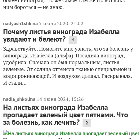
болеет виноград? То же самое Там же Но вот как с
ним бороться — не знаю.
7 июня 2020, 21:02
nadyash1shkina
Почему листья винограда Изабелла
увядают и белеют?
4
Здравствуйте. Помогите мне узнать, что за болезнь у
винограда Изабелла (альфа). Посадила виноград,
удобрила. Сначала он был нормальным, листья
зеленые. От солнца оттеняла тканью специальной и
водопроникающей. И воздухом дышал. Раскрывала.
И стали...
14 июня 2024, 15:26
nadia_shkolina
На листьях винограда Изабелла
пропадает зеленый цвет пятнами. Что
за болезнь, как лечить?
2