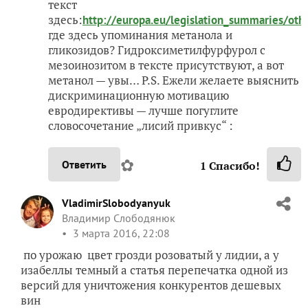
текст
здесь:
http://europa.eu/legislation_summaries/ot
где здесь упоминания метанола и
гликозидов? Гидроксиметилфурфурол с
мезоинозитом в тексте присутствуют, а вот
метанол — увы… P.S. Ежели желаете выяснить
дискриминационную мотивацию
евродирективы — лучше погуглите
словосочетание „лисий привкус“ :
✿
Ответить
1
Спасибо!
VladimirSlobodyanyuk
Владимир Слободянюк
3 марта 2016, 22:08
по урожаю цвет грозди розоватый у лидии, а у
изабеллы темный а статья перепечатка одной из
версий для уничтожения конкурентов дешевых
вин