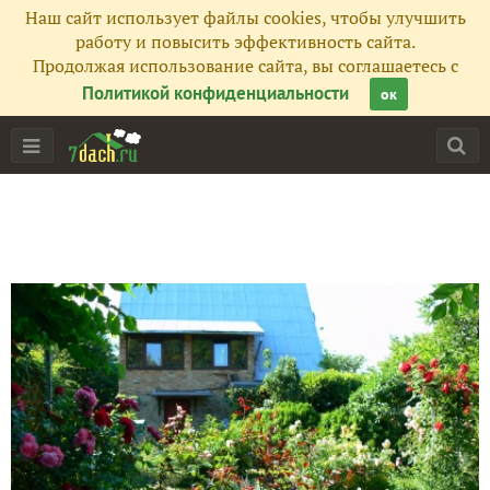
Наш сайт использует файлы cookies, чтобы улучшить
работу и повысить эффективность сайта.
Продолжая использование сайта, вы соглашаетесь с
Политикой конфиденциальности
ок
Главная
Подписчики
99
Все публикации
81
Фото
38
Сейчас обсуждают
Дачный чердак. Или мансарда?