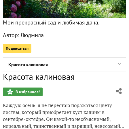
Слагаемые уюта.
Мои прекрасный сад и любимая дача.
Милый дом
Автор:
Людмила
Дорогие мои старики...
Подписаться
Краски осеннего сада
Красота калиновая
Красота калиновая
Ботанические тюльпаны
В избранное!
Сентябрьские заботы
Каждую осень я не перестаю поражаться цвету
Как сохранить урожай
листвы, который приобретает куст калины в
сентябре-октябре. Он какой-то необъяснимый,
Доращивание рассады многолетников
нереальный, таинственный и парящий, невесомый…