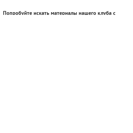
Попробуйте искать материалы нашего клуба с
помощью Яндекс.Поиск!
ИНН: 9715003782 КПП: 771501001 ОГРН:
5147746293448
Email:
info@7dach.ru
Тел: +7 (916) 710-7449 (семена не продаем!)
Главная страница
Сейчас публикуют
Сейчас обсуждают
Дачные вопросы
Помощь