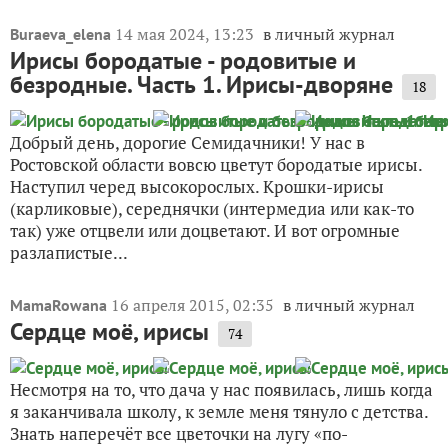
14 мая 2024, 13:23
в личный журнал
Buraeva_elena
Ирисы бородатые - родовитые и
безродные. Часть 1. Ирисы-дворяне
18
Добрый день, дорогие Семидачники! У нас в
Ростовской области вовсю цветут бородатые ирисы.
Наступил черед высокорослых. Крошки-ирисы
(карликовые), середнячки (интермедиа или как-то
так) уже отцвели или доцветают. И вот огромные
разлапистые...
16 апреля 2015, 02:35
в личный журнал
MamaRowana
Сердце моё, ирисы
74
Несмотря на то, что дача у нас появилась, лишь когда
я заканчивала школу, к земле меня тянуло с детства.
Знать наперечёт все цветочки на лугу «по-