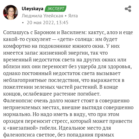
Uleyskaya
ЭКСПЕРТ
Людмила Улейская
Ялта
20 мая 2022, 13:45
Соглашусь с Бароном и Василием: кактус, алоэ и еще
какой-то суккулент — «дети» солнца: им будет
комфортно на подоконнике южного окна. У них
имеется запас жизненной энергии, так что
временный недостаток света на других окнах или
вблизи них они переносят без ущерба для здоровья,
однако постоянный недостаток света вызывает
неблагоприятные последствия, что выражается в
пожелтении зеленых частей растений. В конце
концов, ослабевшее растение погибает.
Фаленопсис очень долго может стоят в совершенно
неприемлемых местах, внешне выглядя совершенно
нормально. Но надо иметь в виду, что при этом
орхидея переносит стресс, который может привести
к «внезапной» гибели. Идеальное место для
фаленопсиса светлое, без попадания прямых