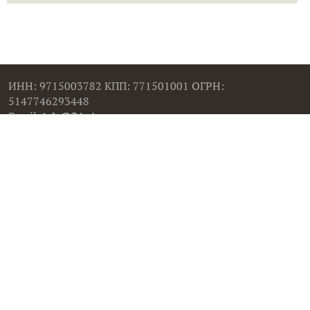
ИНН: 9715003782 КПП: 771501001 ОГРН:
5147746293448
Email:
info@7dach.ru
Тел: +7 (916) 710-7449 (семена не продаем!)
Главная страница
Сейчас публикуют
Сейчас обсуждают
Дачные вопросы
Помощь
Все товары
Все фото
Все вопросы
Все статьи