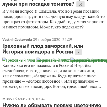
лунки при посадке томатов?
36
И у меня вопрос!!! Слышала, что во время посадки
помидоров в грунт в посадочную яму кладут какой-то
препарат от фитофторы. Каждый год у меня чернеют
и гниют помидоры. Может, кто подскажет?
29 ноября 2020, 22:29
VestnikCvetovoda
Греховный плод заморский, или
История помидора в России
2
Как только его ни называли в России! И «райка
съедобная», и «ягода волчья», и даже «псинки» и,
язык сломаешь, «бадаржан». Куда приятнее иное
прозвище — «яблоко любовное». Или привычное —
«томат», он же «помидор». Вот он, греховный плод...
15 мая 2019, 07:47
MissS
Нужно ли обрывать первую цветочную