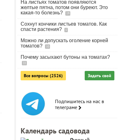
На листьях томатов появляются
желтые пятна, потом они буреют. Это
какая-то болезнь?
19
Сохнут кончики листьев томатов. Как
спасти растения?
5
Можно ли допускать оголение корней
томатов?
10
Почему засыхают бутоны на томатах?
22
Все вопросы (2526)
Задать свой
Подпишитесь на нас в
телеграме
Календарь садовода