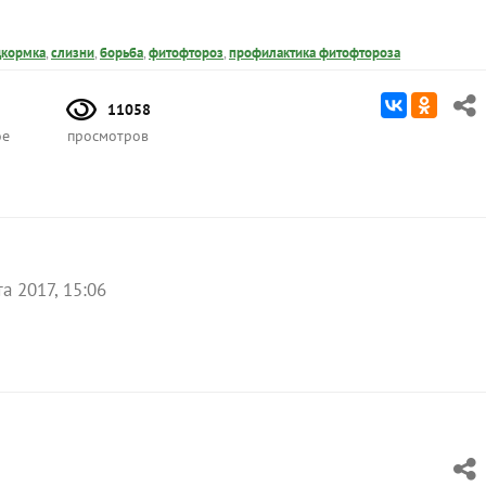
дкормка
,
слизни
,
борьба
,
фитофтороз
,
профилактика фитофтороза
11058
ое
просмотров
а 2017, 15:06