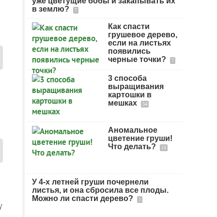
уже цветущие бобы и закапывать их
в землю?
7
Как спасти
грушевое дерево,
если на листьях
появились
черные точки?
7
3 способа
выращивания
картошки в
мешках
34
Аномальное
цветение груши!
Что делать?
15
У 4-х летней груши почернели
листья, и она сбросила все плоды.
Можно ли спасти дерево?
1
у