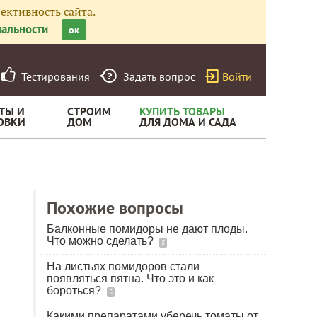
ективность сайта.
альности
ок
Тестирования
Задать вопрос
Войти
ТЫ И
СТРОИМ
КУПИТЬ ТОВАРЫ
ОВКИ
ДОМ
ДЛЯ ДОМА И САДА
Похожие вопросы
Балконные помидоры не дают плоды.
Что можно сделать?
5
На листьях помидоров стали
появляться пятна. Что это и как
бороться?
5
Какими препаратами уберечь томаты от