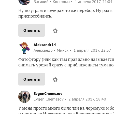
Василий
Кострома
1 апреля 2017, 21:04
Ну по утрам и вечерам то же перебор. Ну раз 
приспособились.
✿
Ответить
Aleksandr14
Александр
Минск
1 апреля 2017, 22:37
Фитофтору (или как там правильно называется
снимать урожай сразу с приближением туманов
✿
Ответить
EvgenChemezov
Evgen Chemezov
2 апреля 2017, 18:40
У меня просто много было тли на черемухе и б
и применял Инсектицидная Водорастворимая Та