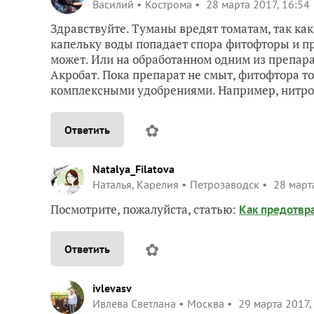
Василий
Кострома
28 марта 2017, 16:54
Здравствуйте. Туманы вредят томатам, так как
капельку воды попадает спора фитофторы и пр
может. Или на обработанном одним из препара
Акробат. Пока препарат не смыт, фитофтора т
комплексными удобрениями. Например, нитро
✿
Ответить
Natalya_Filatova
Наталья, Карелия
Петрозаводск
28 марта
Посмотрите, пожалуйста, статью:
Как предотвр
✿
Ответить
ivlevasv
Ивлева Светлана
Москва
29 марта 2017,