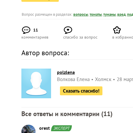
Вопрос размещен в разделах:
вопросы
,
томаты
,
туманы
,
вред
,
по
11
комментариев
спасибо за вопрос
в избранн
Автор вопроса:
polzlena
Волкова Елена
Холмск
28 март
Сказать спасибо!
Все ответы и комментарии (
11
)
orest
ЭКСПЕРТ