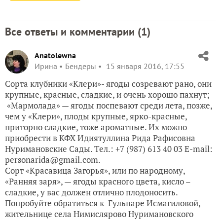
Все ответы и комментарии (
1
)
Anatolewna
Ирина
Бендеры
15 января 2016, 17:55
Сорта клубники «Клери»- ягоды созревают рано, они
крупные, красные, сладкие, и очень хорошо пахнут;
«Мармолада» — ягоды поспевают среди лета, позже,
чем у «Клери», плоды крупные, ярко-красные,
приторно сладкие, тоже ароматные. Их можно
приобрести в КФХ Идиятуллина Рида Рафисовна
Нуримановские Сады. Тел.: +7 (987) 613 40 03 E-mail:
personarida@gmail.com.
Сорт «Красавица Загорья», или по народному,
«Ранняя заря», — ягоды красного цвета, кисло –
сладкие, у вас должен отлично плодоносить.
Попробуйте обратиться к Гульнаре Исмагиловой,
жительнице села Нимислярово Нуримановского