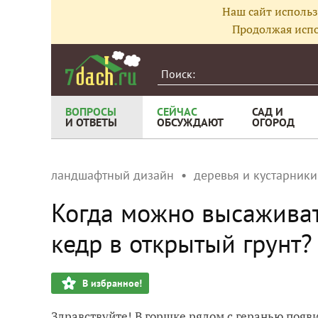
Наш сайт использ
Продолжая испо
ВОПРОСЫ
СЕЙЧАС
САД И
И ОТВЕТЫ
ОБСУЖДАЮТ
ОГОРОД
ландшафтный дизайн
деревья и кустарники
Когда можно высажива
кедр в открытый грунт?
В избранное!
Здравствуйте! В горшке рядом с геранью появ