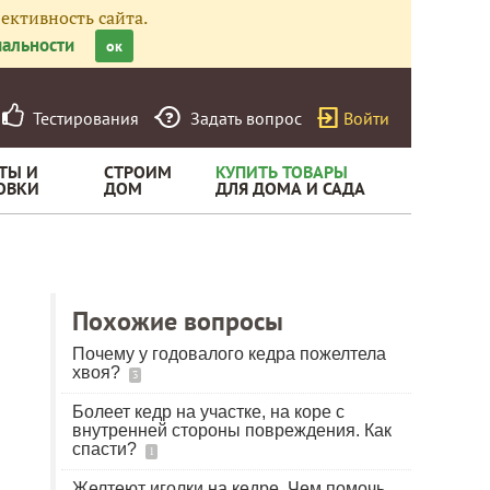
ективность сайта.
альности
ок
Тестирования
Задать вопрос
Войти
ТЫ И
СТРОИМ
КУПИТЬ ТОВАРЫ
ОВКИ
ДОМ
ДЛЯ ДОМА И САДА
Похожие вопросы
Почему у годовалого кедра пожелтела
хвоя?
3
Болеет кедр на участке, на коре с
внутренней стороны повреждения. Как
спасти?
1
Желтеют иголки на кедре. Чем помочь