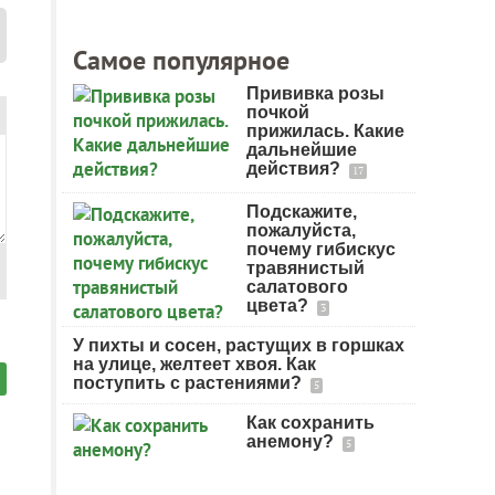
Самое популярное
Прививка розы
почкой
прижилась. Какие
дальнейшие
действия?
17
Подскажите,
пожалуйста,
почему гибискус
травянистый
салатового
цвета?
3
У пихты и сосен, растущих в горшках
на улице, желтеет хвоя. Как
поступить с растениями?
5
Как сохранить
анемону?
5