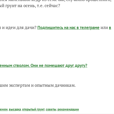
 грунт на осень, т.е. сейчас?
 и идеи для дачи?
или
Подпишитесь на нас
в телеграме
в
военным стволом. Они не помешают друг другу?
нашим экспертам и опытным дачникам.
семян
,
высадка
,
открытый грунт
,
советы
,
рекомендации