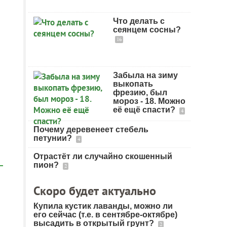
Что делать с
сеянцем сосны?
16
Забыла на зиму
выкопать
фрезию, был
мороз - 18. Можно
её ещё спасти?
4
Почему деревенеет стебель
петунии?
4
Отрастёт ли случайно скошенный
пион?
2
Скоро будет актуально
Купила кустик лаванды, можно ли
его сейчас (т.е. в сентябре-октябре)
высадить в открытый грунт?
2