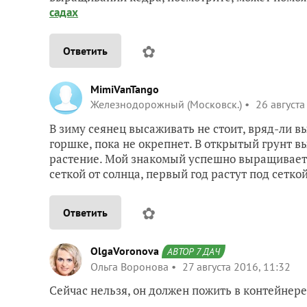
садах
✿
Ответить
MimiVanTango
Железнодорожный (Московск.)
26 августа
В зиму сеянец высаживать не стоит, вряд-ли 
горшке, пока не окрепнет. В открытый грунт в
растение. Мой знакомый успешно выращивает 
сеткой от солнца, первый год растут под сеткой
✿
Ответить
OlgaVoronova
АВТОР 7 ДАЧ
Ольга Воронова
27 августа 2016, 11:32
Сейчас нельзя, он должен пожить в контейнере 