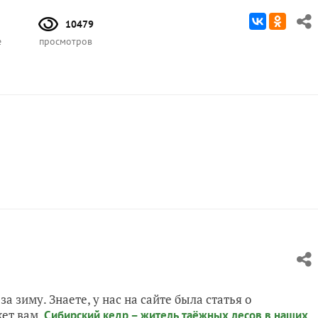
10479
е
просмотров
за зиму. Знаете, у нас на сайте была статья о
ет вам.
Сибирский кедр – житель таёжных лесов в наших