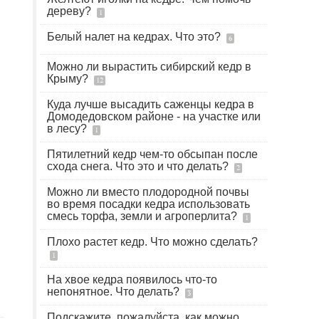
дереву?
1
Белый налет на кедрах. Что это?
6
Можно ли вырастить сибирский кедр в
Крыму?
12
Куда лучше высадить саженцы кедра в
Домодедовском районе - на участке или
в лесу?
1
Пятилетний кедр чем-то обсыпан после
схода снега. Что это и что делать?
2
Можно ли вместо плодородной почвы
во время посадки кедра использовать
смесь торфа, земли и агроперлита?
1
Плохо растет кедр. Что можно сделать?
1
На хвое кедра появилось что-то
непонятное. Что делать?
3
Подскажите, пожалуйста, как можно