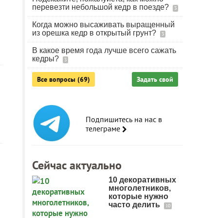
перевезти небольшой кедр в поезде?
3
Когда можно высаживать выращенный
из орешка кедр в открытый грунт?
3
В какое время года лучше всего сажать
кедры?
3
Все вопросы (69)
Задать свой
Подпишитесь на нас в
телеграме
Сейчас актуально
10 декоративных
многолетников,
которые нужно
часто делить
10