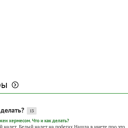
ры
 делать?
13
 налет. Белый налет на побегах Нашла в инете про это,