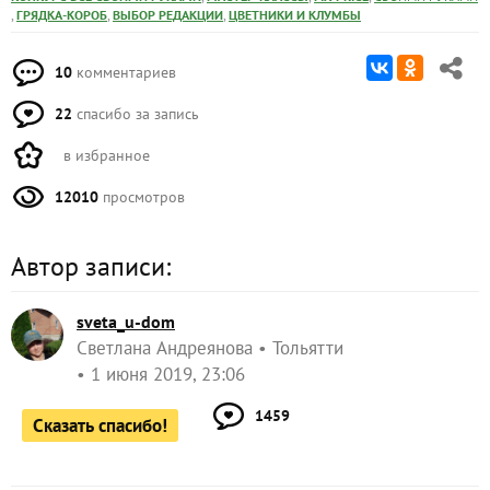
,
,
,
ГРЯДКА-КОРОБ
ВЫБОР РЕДАКЦИИ
ЦВЕТНИКИ И КЛУМБЫ
10
комментариев
22
спасибо за запись
в избранное
12010
просмотров
Автор записи:
sveta_u-dom
Светлана Андреянова
Тольятти
1 июня 2019, 23:06
1459
Сказать спасибо!