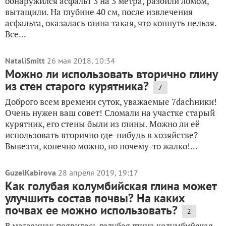
обнаружился асфальт 3 на 3 метра, разбили ломом,
вытащили. На глубине 40 см, после извлечения
асфальта, оказалась глина такая, что копнуть нельзя.
Все...
NataliSmitt
26 мая 2018, 10:34
Можно ли использовать вторично глину
из стен старого курятника?
7
Доброго всем времени суток, уважаемые 7dachники!
Очень нужен ваш совет! Сломали на участке старый
курятник, его стены были из глины. Можно ли её
использовать вторично где-нибудь в хозяйстве?
Вывезти, конечно можно, но почему-то жалко!...
GuzelKabirova
28 апреля 2019, 19:17
Как голубая колумбийская глина может
улучшить состав почвы? На каких
почвах ее можно использовать?
2
В магазинах появилась голубая глина колумбийская