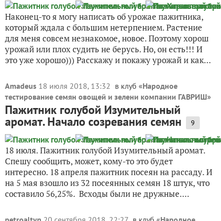
Наконец-то я могу написать об урожае пажитника,
который ждала с большим нетерпением. Растение
для меня совсем незнакомое, новое. Поэтому хорош
урожай или плох судить не берусь. Но, он есть!!! И
это уже хорошо))) Расскажу и покажу урожай и как...
Amadeus
18 июля 2018, 13:32
в клуб «
Народное
тестирование семян овощей и зелени компании ГАВРИШ
»
Пажитник голубой Изумительный
аромат. Начало созревания семян
9
18 июля. Пажитник голубой Изумительный аромат.
Спешу сообщить, может, кому-то это будет
интересно. 18 апреля пажитник посеян на рассаду. И
на 5 мая взошло из 32 посеянных семян 18 штук, что
составило 56,25%. Всходы были не дружные....
petroaltyn
20 сентября 2018, 22:27
в клуб «
Народное