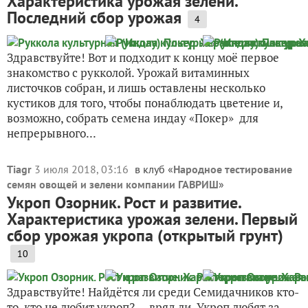
Характеристика урожая зелени.
Последний сбор урожая
4
Здравствуйте! Вот и подходит к концу моё первое
знакомство с рукколой. Урожай витаминных
листочков собран, и лишь оставлены несколько
кустиков для того, чтобы понаблюдать цветение и,
возможно, собрать семена индау «Покер» для
непрерывного...
Tiagr
3 июля 2018, 03:16
в клуб «
Народное тестирование
семян овощей и зелени компании ГАВРИШ
»
Укроп Озорник. Рост и развитие.
Характеристика урожая зелени. Первый
сбор урожая укропа (открытый грунт)
10
Здравствуйте! Найдётся ли среди Семидачников кто-
то, кто не любит укроп? — вряд ли. Укроп любят за