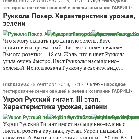
Irishka1902
26 сентября 2018, 11:20
в клуб «
Народное
тестирование семян овощей и зелени компании ГАВРИШ
»
Руккола Покер. Характеристика урожая,
зелени
Что я могу сказать про данную зелень. Вкус
приятный и ароматный. Листья сочные, нежные.
Высота розетки — 18 см. Жаль, что в цвет Руккола
ушла очень быстро. Цвет Рукколы насыщенно-
зеленый. Использовала Рукколу в свежем виде...
Irishka1902
28 сентября 2018, 17:17
в клуб «
Народное
тестирование семян овощей и зелени компании ГАВРИШ
»
Укроп Русский гигант. III этап.
Характеристика урожая, зелени
Укроп Русский Гигант имеет насыщенно-зеленые
листья, розетка крупная, густая. Укроп пышный,
ароматный. Высота растения с корнем — 50 см. Вес 1