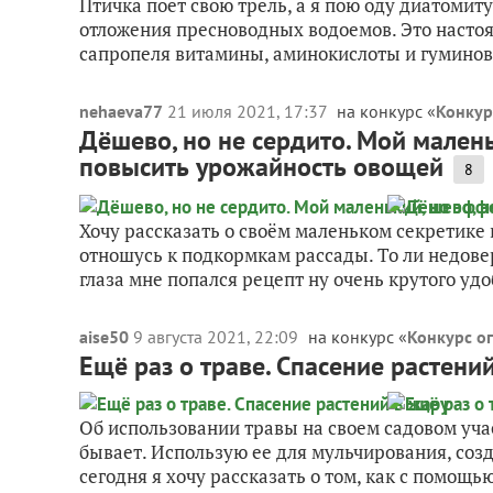
Птичка поет свою трель, а я пою оду диатоми
отложения пресноводных водоемов. Это настоя
сапропеля витамины, аминокислоты и гуминовы
nehaeva77
21 июля 2021, 17:37
на конкурс «
Конкур
Дёшево, но не сердито. Мой малень
повысить урожайность овощей
8
Хочу рассказать о своём маленьком секретике в
отношусь к подкормкам рассады. То ли недовер
глаза мне попался рецепт ну очень крутого удо
aise50
9 августа 2021, 22:09
на конкурс «
Конкурс о
Ещё раз о траве. Спасение растени
Об использовании травы на своем садовом уча
бывает. Использую ее для мульчирования, созд
сегодня я хочу рассказать о том, как с помощью