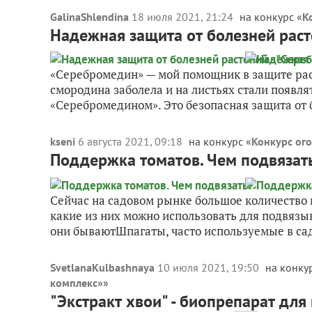
GalinaShlendina
18 июля 2021, 21:24
на конкурс «
К
Надежная защита от болезней раст
«Серебромедин» — мой помощник в защите раст
смородина заболела и на листьях стали появля
«Серебромедином». Это безопасная защита от б
kseni
6 августа 2021, 09:18
на конкурс «
Конкурс ог
Поддержка томатов. Чем подвязат
Сейчас на садовом рынке большое количество
какие из них можно использовать для подвяз
они бываютШпагаты, часто используемые в сад
SvetlanaKulbashnaya
10 июля 2021, 19:50
на конку
комплекс»
»
"Экстракт хвои" - биопрепарат дл