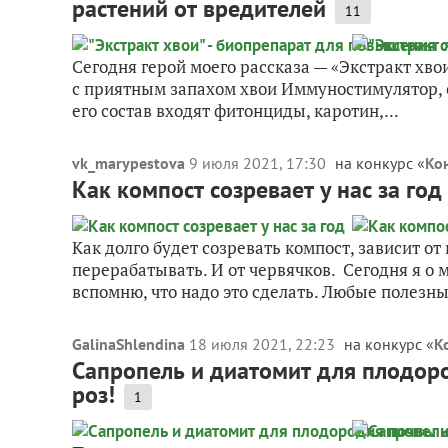
растений от вредителей
11
Сегодня герой моего рассказа — «Экстракт хво
с приятным запахом хвои Иммуностимулятор, о
его состав входят фитонциды, каротин,...
vk_marypestova
9 июля 2021, 17:30
на конкурс «
Ко
Как компост созревает у нас за год
Как долго будет созревать компост, зависит о
перерабатывать. И от червячков. Сегодня я о 
вспомню, что надо это сделать. Любые полезны
GalinaShlendina
18 июля 2021, 22:23
на конкурс «
К
Сапропель и диатомит для плодор
роз!
1