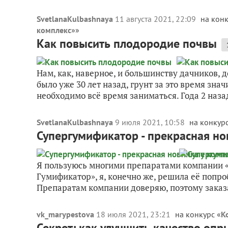
SvetlanaKulbashnaya
11 августа 2021, 22:09
на конк
комплекс»
»
Как повысить плодородие почвы
Нам, как, наверное, и большинству дачников, 
было уже 30 лет назад, грунт за это время зн
необходимо всё время заниматься. Года 2 назад
SvetlanaKulbashnaya
9 июля 2021, 10:58
на конкурс
Супергумификатор - прекрасная но
Я пользуюсь многими препаратами компании «
Гумификатор», я, конечно же, решила её попр
Препаратам компании доверяю, поэтому заказ
vk_marypestova
18 июля 2021, 23:21
на конкурс «
К
Секрет: как улучшить качество оп