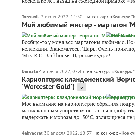
несколько лет назад на ежегодной ярмарке «Фа
Tanyusik
2 июня 2022, 14:30
на конкурс «
Конкурс "
Мой любимый мистер - мартагон 'Mr
Вообще-то у меня все мартагоны любимые. Но 
коллекции. Знакомьтесь. "Царь. Очень приятно,
'Mrs. R.O. Backhouse'. Царские кудри!...
Bernata
4 апреля 2022, 07:43
на конкурс «
Конкурс 
Кариоптерис кландоненский 'Ворчест
'Worcester Gold')
6
Моё внимание на кариоптерис обратила подруга
маниакальным упорством пытается подобрать 
выдержать и морозы до -30°C, являющиеся не р
4akvadrat
30 апреля 2022, 18:57
на конкурс «
Конку