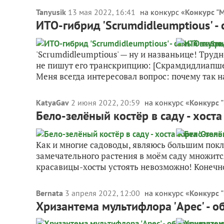
Tanyusik
13 мая 2022, 16:41
на конкурс «
Конкурс "
ИТО-гибрид 'Scrumdidleumptious' -
'Scrumdidleumptious' — ну и названьице! Трудн
не пишут его транскрипцию: [Скрамдидлиапше
Меня всегда интересовал вопрос: почему так на
KatyaGav
2 июня 2022, 20:59
на конкурс «
Конкурс 
Бело-зелёный костёр в саду - хоста с
Как и многие садоводы, являюсь большим покл
замечательного растения в моём саду множитс
красавицы-хосты устоять невозможно! Конечно 
Bernata
3 апреля 2022, 12:00
на конкурс «
Конкурс 
Хризантема мультифлора 'Арес' - 