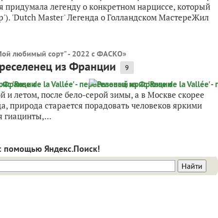
 я придумала легенду о конкретном нарциссе, который
р'). 'Dutch Master' Легенда о Голландском МастереЖил
.
Мой любимый сорт" - 2022 с ФАСКО
»
 переселенец из Франции
9
и летом, после бело-серой зимы, а в Москве скорее
да, природа старается порадовать человеков яркими
 гиацинты,...
с помощью Яндекс.Поиск!