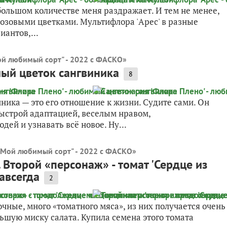
большом количестве меня раздражает. И тем не менее,
розовыми цветками. Мультифлора 'Арес' в разные
антов,...
ой любимый сорт" - 2022 с ФАСКО
»
мый цветок сангвиника
8
ника — это его отношение к жизни. Судите сами. Он
быстрой адаптацией, веселым нравом,
ей и узнавать всё новое. Ну...
"Мой любимый сорт" - 2022 с ФАСКО
»
Второй «персонаж» - томат 'Сердце из
авсегда
2
чные, много «томатного мяса», из них получается очень
льшую миску салата. Купила семена этого томата