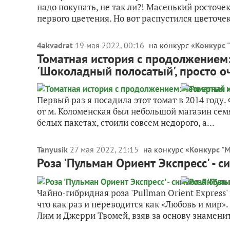
надо покупать, не так ли?! Масенький росточе
первого цветения. Но вот распустился цветочек,
4akvadrat
19 мая 2022, 00:16
на конкурс «
Конкурс 
Томатная история с продолжением:
'Шоколадный полосатый', просто о
Первый раз я посадила этот томат в 2014 году
от м. Коломенская был небольшой магазин сем
белых пакетах, стоили совсем недорого, а...
Tanyusik
27 мая 2022, 21:15
на конкурс «
Конкурс "
Роза 'Пульман Ориент Экспресс' - 
Чайно-гибридная роза 'Pullman Orient Express'
что как раз и переводится как «Любовь и мир»
Лим и Джерри Твомей, взяв за основу знаменит