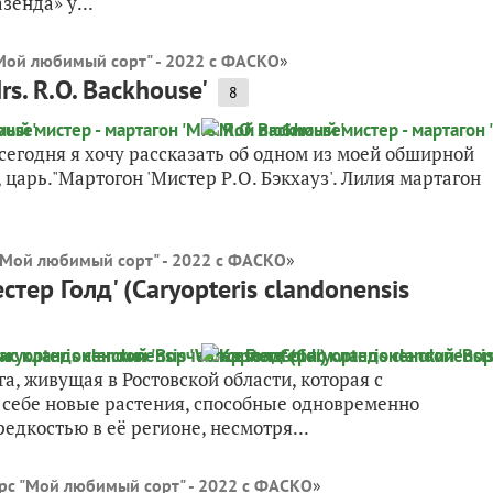
зенда» у...
Мой любимый сорт" - 2022 с ФАСКО
»
s. R.O. Backhouse'
8
сегодня я хочу рассказать об одном из моей обширной
 царь."Мартогон 'Мистер Р.О. Бэкхауз'. Лилия мартагон
"Мой любимый сорт" - 2022 с ФАСКО
»
ер Голд' (Caryopteris clandonensis
, живущая в Ростовской области, которая с
себе новые растения, способные одновременно
едкостью в её регионе, несмотря...
рс "Мой любимый сорт" - 2022 с ФАСКО
»