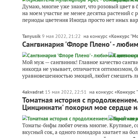
Думаю, многие уже знают, что розовый цвет в 
на моем участке не менее десятка растений с 
периоды цветения Иногда просто нет иных вари
Tanyusik
9 мая 2022, 21:22
на конкурс «
Конкурс "М
Сангвинария 'Флоре Плено' - люби
Мой муж — сангвиник! Главное качество сангви
никогда не унывает, отличается оптимизмом, 
уравновешенностью эмоций, любит смешить люд
4akvadrat
15 мая 2022, 22:51
на конкурс «
Конкурс 
Томатная история с продолжением. 
Цинциннати' покорил мое сердце н
Томаты-бифы любят очень многие. Крупные, со
вкусный сок, а одного помидора хватает на бо