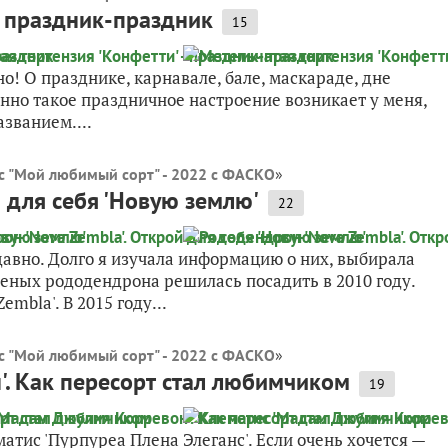
- праздник-праздник
15
о! О празднике, карнавале, бале, маскараде, дне
нно такое праздничное настроение возникает у меня,
званием....
с "Мой любимый сорт" - 2022 с ФАСКО
»
 для себя 'Новую землю'
22
авно. Долго я изучала информацию о них, выбирала
еных рододендрона решилась посадить в 2010 году.
bla'. В 2015 году...
с "Мой любимый сорт" - 2022 с ФАСКО
»
. Как пересорт стал любимчиком
19
тис 'Пурпуреа Плена Элеганс'. Если очень хочется —