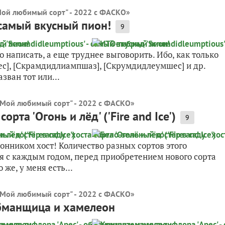
Мой любимый сорт" - 2022 с ФАСКО
»
 самый вкусный пион!
9
о написать, а еще труднее выговорить. Ибо, как только
с], [Скрамдидлиампшаз], [Скрумдидлеумшес] и др.
зван тот или...
"Мой любимый сорт" - 2022 с ФАСКО
»
орта 'Огонь и лёд' ('Fire and Ice')
9
онником хост! Количество разных сортов этого
я с каждым годом, перед приобретением нового сорта
же, у меня есть...
"Мой любимый сорт" - 2022 с ФАСКО
»
обманщица и хамелеон