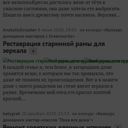
все началосьКресло досталось жене от тёти в
ужасном состоянии, она даже хотела его выбросить.
Шашель выел древесину почти насквозь. Верхняя...
AnatoliyGvozdev
8 июня 2020, 18:01
на конкурс «
Конкурс
домашних мастеров c Greenworks
»
Реставрация старинной рамы для
зеркала
4
В каждой семье и, тем более, в загородном доме
хранятся вещи, к которым мы так привыкли, что
даже не помним их происхождения. Вот и в нашем
доме с моего рождения на стене висит зеркало в
рамке. Временами мой отец его красил золотой
краской,...
katygrak
20 декабря 2020, 15:53
на конкурс «
Конкурс
домашних мастер-классов "Пока все дома"
»
Ремонт советских елочных игрушек