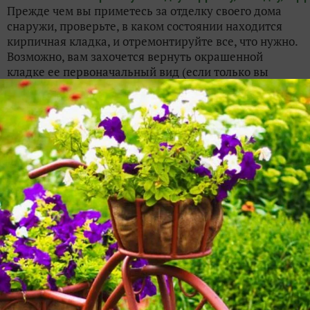
Прежде чем вы приметесь за отделку своего дома
снаружи, проверьте, в каком состоянии находится
кирпичная кладка, и отремонтируйте все, что нужно.
Возможно, вам захочется вернуть окрашенной
кладке ее первоначальный вид (если только вы
живете не в...
zhurnaldom
25 июня 2020, 16:59
Восстановление недостроенного сруба
1
Владелец строящегося бревенчатого дома остановил
его возведение на два года, не позаботившись о
консервации. В итоге постройка почернела и
покрылась плесенью. Возникла необходимость в
срочном восстановлении. Восстановленный сруб
Вместо...