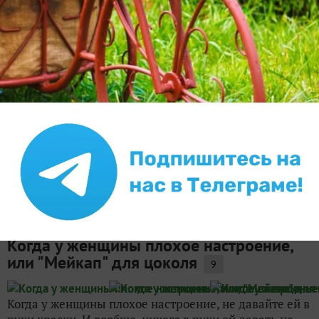
ZaharowaOlga
16 мая 2017, 21:29
на конкурс «
Конкурс
дачных мастер-классов с OBI
»
Реставрация старенького дачного
туалета, или Новая жизнь старых
вещей...
8
В моём дачном доме пока нет удобств. Мы, конечно,
это скоро исправим, для этого даже нашли комнату в
доме площадью 7 метров, решили ликвидировать
небольшой гараж-сарай. Там только ненужные вещи
собираются, а так — будет ванная комната. Но пока...
Bernata
1 сентября 2023, 08:32
на конкурс «
Конкурс
садовых мастер-классов - 2023
»
Когда у женщины плохое настроение,
или "Мейкап" для цоколя
9
Когда у женщины плохое настроение, не давайте ей в