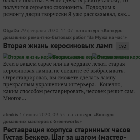
блока и полотна. А если сделать работу самому, то
получится серьезно сэкономить. Подходим к
ремонту двери творчески Я уже рассказывал, как...
OlgaDa
29 февраля 2020, 11:07
на конкурс «
Конкурс
домашних ремонтно-бытовых работ "За Мужа на час"
»
Вторая жизнь керосиновых ламп
192
Если в вашем сарае или на чердаке лежит старая
керосиновая лампа, не спешите её выбрасывать.
Отреставрировав, вы сможете сделать лампу
прекрасным украшением интерьера. Конечно,
каким способом реставрировать, человек решит сам.
Многое...
alexkis
17 июня 2020, 09:55
на конкурс «
Конкурс
домашних мастеров c Greenworks
»
Реставрация корпуса старинных часов
Густав Беккер. Шаг за шагом (мастер-