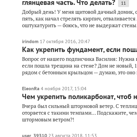
глянцевая часть. Что делать?
11
Добрый день! У меня щитовой дачный домик, о
пять, как начал стрелять кирпич, отваливается
оштукатурить — боюсь, что не выдержат стены.
irindom
17 октября 2016, 20:47
Как укрепить фундамент, если пош
Вопрос от нашего подписчика Василия: Нужна 
если пошла трещина на стене? Дом не новый, 1
рядом с бетонным крыльцом — думаю, это оно в
EleonRa
4 ноября 2017, 15:04
Чем укрепить поликарбонат, чтоб н
Вчера был сильный штормовой ветер. С теплицы
оторвется с такими темпами… Подскажите, чем
штормовым ветром?!
user_39310
23 августа 2018, 11:53