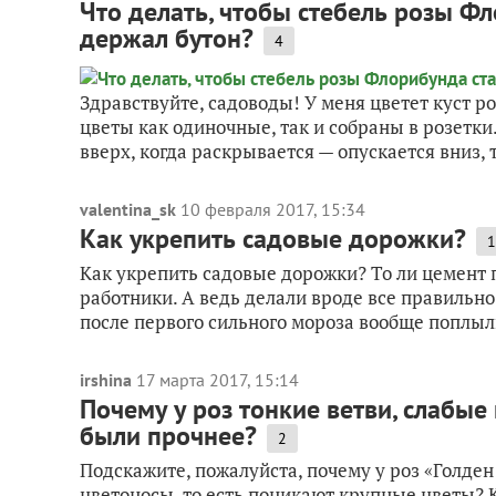
Что делать, чтобы стебель розы Ф
держал бутон?
4
Здравствуйте, садоводы! У меня цветет куст р
цветы как одиночные, так и собраны в розетки
вверх, когда раскрывается — опускается вниз, т.
valentina_sk
10 февраля 2017, 15:34
Как укрепить садовые дорожки?
1
Как укрепить садовые дорожки? То ли цемент 
работники. А ведь делали вроде все правильно
после первого сильного мороза вообще поплыли
irshina
17 марта 2017, 15:14
Почему у роз тонкие ветви, слабые
были прочнее?
2
Подскажите, пожалуйста, почему у роз «Голден
цветоносы, то есть поникают крупные цветы? 