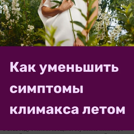
растений, чтобы на следующий год не было этой
болезни?
vk_marypestova
16 июля 2020, 12:11
Может ли вершинная гниль на томатах
быть вирусного происхождения?
8
Столкнулась со мнением, что вершинная гниль на
томатах может быть вирусного происхождения.
Тепличникам так сказали специалисты, велели
вырывать больной куст и здоровые рядом. Кто что об
этом знает?
Leisanmail
3 июля 2024, 12:38
на конкурс «
Конкурс
садовых секретов
»
Овощи без вершинной гнили. Напасть,
которую я победила
1
В 2022 году с моими овощами случилась напасть, о