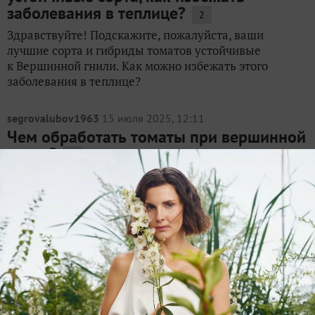
заболевания в теплице?
2
Здравствуйте! Подскажите, пожалуйста, ваши
лучшие сорта и гибриды томатов устойчивые
к Вершинной гнили. Как можно избежать этого
заболевания в теплице?
segrovalubov1963
15 июля 2025, 12:11
Чем обработать томаты при вершинной
гнили?
6
Чем обработать томаты при вершинной гнили?
noldavan25
28 августа 2021, 15:33
В теплице томаты болели вершинной
гнилью. Чем обработать почву после
уборки растений?
7
Подскажите! В теплице томаты болели вершинной
гнилью… Чем обработать почву после уборки