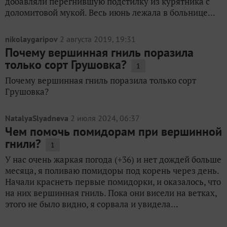
добавляли перегнившую подстилку из курятника с
доломитовой мукой. Весь июнь лежала в больнице...
nikolaygaripov
2 августа 2019, 19:31
Почему вершинная гниль поразила
только сорт Грушовка?
1
Почему вершинная гниль поразила только сорт
Грушовка?
NatalyaSlyadneva
2 июля 2024, 06:37
Чем помочь помидорам при вершинной
гнили?
1
У нас очень жаркая погода (+36) и нет дождей больше
месяца, я поливаю помидоры под корень через день.
Начали краснеть первые помидорки, и оказалось, что
на них вершинная гниль. Пока они висели на ветках,
этого не было видно, я сорвала и увидела...