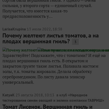
сортов была вершинная гниль. У одного — очень
сильная, у второго сорта — единичный случай.
Получается, что имеется какая-то
предрасположенность у...
LarisaKrupina
13 июля 2022, 18:38
Почему желтеют листья томатов, а на
плодах вершинная гниль?
3
Здравствуйте! Подскажите, что с томатами? И ещё на
плодах вершинная гниль есть. В открытом и
закрытом грунте такие листья. Поливала настоем
золы, т.к. томаты жировали. Делала обработку
серебромедином. По листу давала эликсир
универсальный.
KatyaK
23 августа 2018, 10:13
в клуб «
Народное
тестирование семян овощей и зелени компании ГАВРИШ
»
Томат Лисенок. Вершинная гниль и